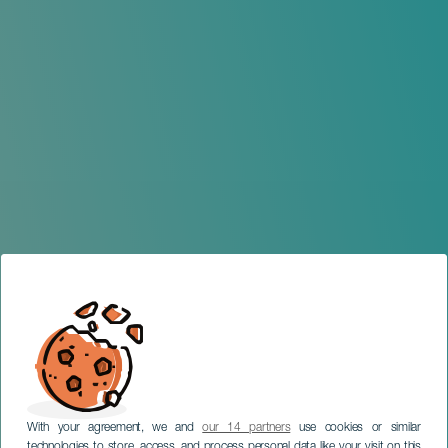
With your agreement, we and
our 14 partners
use cookies or similar
technologies to store, access, and process personal data like your visit on this