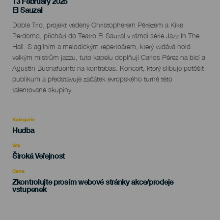
13 February 2025
Localidad
El Sauzal
Descripción
Doble Trio, projekt vedený Christopherem Pérezem a Kike
del
Perdomo, přichází do Teatro El Sauzal v rámci série Jazz In The
evento
Hall. S agilním a melodickým repertoárem, který vzdává hold
velkým mistrům jazzu, tuto kapelu doplňují Carlos Pérez na bicí a
Agustín Buenafuente na kontrabas. Koncert, který slibuje potěšit
publikum a představuje začátek evropského turné této
talentované skupiny.
Kategorie
Categoría
Hudba
del
evento
Věk
Edad
Široká Veřejnost
Recomendada
Cena
Zkontrolujte prosím webové stránky akce/prodeje
vstupenek