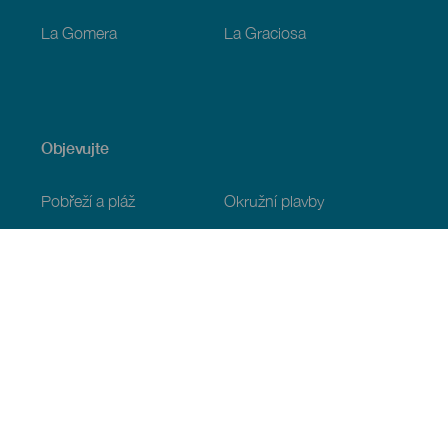
La Gomera
La Graciosa
Objevujte
Pobřeží a pláž
Okružní plavby
Gastronomie
Všechny články
Praktické informace
Program
Podnebí