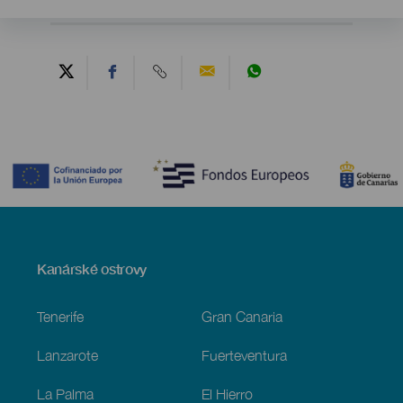
Contenido
Menú
Kanárské ostrovy
Footer
Tenerife
Gran Canaria
Lanzarote
Fuerteventura
La Palma
El Hierro