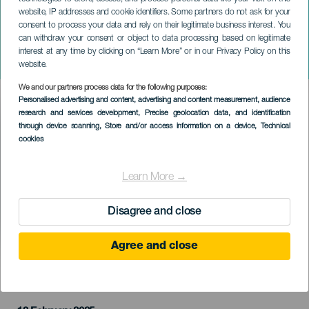
TENERIFE
website, IP addresses and cookie identifiers. Some partners do not ask for your
"Double Trio" od
consent to process your data and rely on their legitimate business interest. You
can withdraw your consent or object to data processing based on legitimate
Christophera Péreze & Kike
interest at any time by clicking on “Learn More” or in our Privacy Policy on this
Perdomo
website.
We and our partners process data for the following purposes:
Imagen
Personalised advertising and content, advertising and content measurement, audience
Listado
research and services development
, Precise geolocation data, and identification
through device scanning
, Store and/or access information on a device
, Technical
cookies
Learn More →
Disagree and close
Agree and close
PROBĚHLÉ AKCE