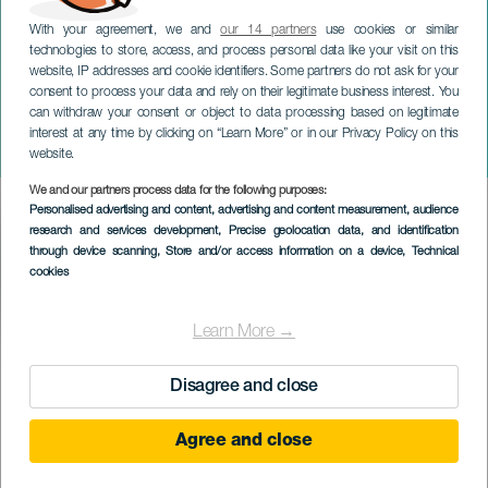
With your agreement, we and
our 14 partners
use cookies or similar
technologies to store, access, and process personal data like your visit on this
website, IP addresses and cookie identifiers. Some partners do not ask for your
consent to process your data and rely on their legitimate business interest. You
can withdraw your consent or object to data processing based on legitimate
TENERIFE
interest at any time by clicking on “Learn More” or in our Privacy Policy on this
El Humor de mi vida
website.
We and our partners process data for the following purposes:
Imagen
Personalised advertising and content, advertising and content measurement, audience
Listado
research and services development
, Precise geolocation data, and identification
through device scanning
, Store and/or access information on a device
, Technical
cookies
Learn More →
PROBĚHLÉ AKCE
Disagree and close
14 Kvě 2023
Agree and close
Localidad
Adeje
Descripción
Paz Padilla, známá moderátorka, herečka a komička, dorazí do