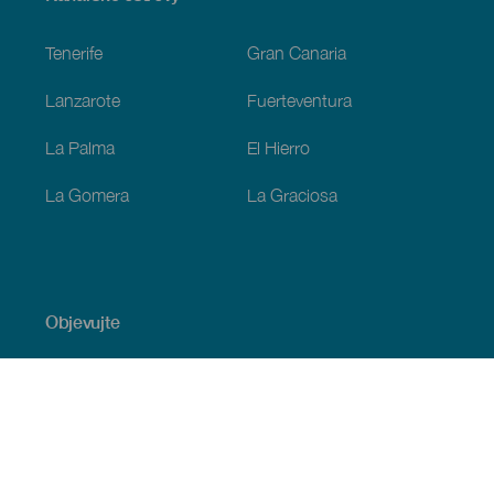
Footer
Tenerife
Gran Canaria
Lanzarote
Fuerteventura
La Palma
El Hierro
La Gomera
La Graciosa
Objevujte
Pobřeží a pláž
Okružní plavby
Gastronomie
Všechny články