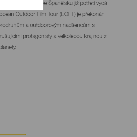
 horských filmů se ve Španělsku již potřetí vydá
uropean Outdoor Film Tour (EOFT) je překonán
 dobrodruhům a outdoorovým nadšencům s
rušujícími protagonisty a velkolepou krajinou z
planety.