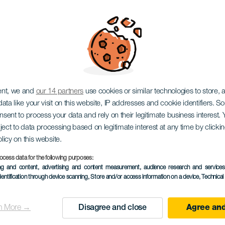
Outdoor Film Tour
ent, we and
our 14 partners
use cookies or similar technologies to store,
ata like your visit on this website, IP addresses and cookie identifiers. 
onsent to process your data and rely on their legitimate business interest
ject to data processing based on legitimate interest at any time by click
olicy on this website.
ocess data for the following purposes:
PROBĚHLÉ AKCE
ing and content, advertising and content measurement, audience research and service
dentification through device scanning
, Store and/or access information on a device
, Technica
27 January 2023
Localidad
Santa Cruz de Tenerif
n More →
Disagree and close
Agree and