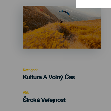
Imagen
Listado
Kategorie
Categoría
Kultura A Volný Čas
del
evento
Věk
Edad
Široká Veřejnost
Recomendada