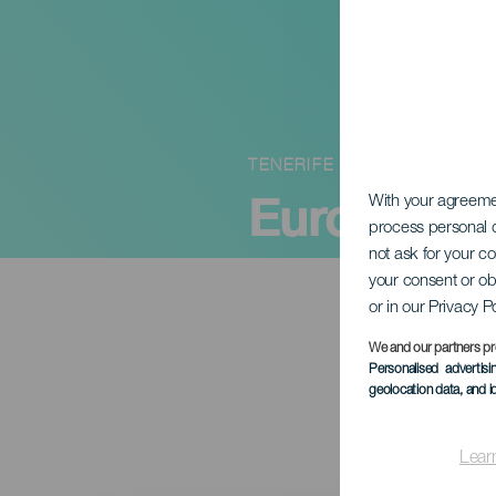
TENERIFE
European 
With your agreem
process personal d
not ask for your c
your consent or ob
or in our Privacy P
We and our partners pr
Personalised advertis
geolocation data, and i
Lear