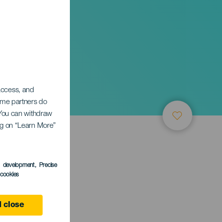
 access, and
Some partners do
. You can withdraw
ing on “Learn More”
s development
, Precise
l cookies
e
 close