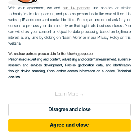
With your agreement, we and
our 14 partners
use cookies or similar
technologies to store, access, and process personal data like your visit on this
website, IP addresses and cookie identifiers. Some partners do not ask for your
consent to process your data and rely on their legitimate business interest. You
TENERIFE
can withdraw your consent or object to data processing based on legitimate
Fama Quartet: Ensemble de
interest at any time by clicking on “Learn More” or in our Privacy Policy on this
viento madera
website.
We and our partners process data for the following purposes:
Imagen
Personalised advertising and content, advertising and content measurement, audience
Listado
research and services development
, Precise geolocation data, and identification
through device scanning
, Store and/or access information on a device
, Technical
cookies
Learn More →
Disagree and close
Agree and close
PROBĚHLÉ AKCE