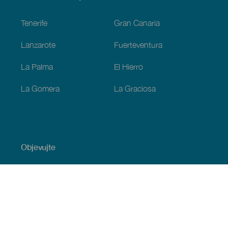
Footer
Tenerife
Gran Canaria
Lanzarote
Fuerteventura
La Palma
El Hierro
La Gomera
La Graciosa
Objevujte
Pobřeží a pláž
Okružní plavby
Gastronomie
Všechny články