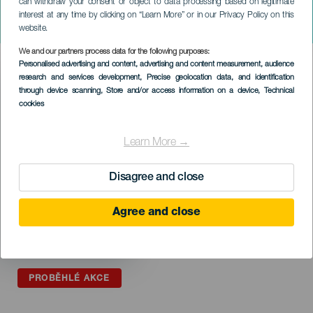
can withdraw your consent or object to data processing based on legitimate
Festival Contemporáneo
interest at any time by clicking on “Learn More” or in our Privacy Policy on this
2023
website.
We and our partners process data for the following purposes:
Imagen
Personalised advertising and content, advertising and content measurement, audience
Listado
research and services development
, Precise geolocation data, and identification
through device scanning
, Store and/or access information on a device
, Technical
cookies
Learn More →
Disagree and close
Agree and close
PROBĚHLÉ AKCE