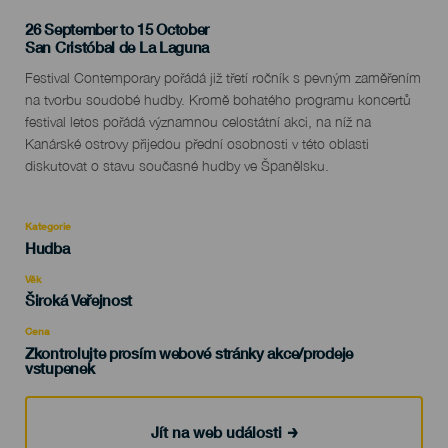
26 September to 15 October
Localidad
San Cristóbal de La Laguna
Descripción
Festival Contemporary pořádá již třetí ročník s pevným zaměřením
del
na tvorbu soudobé hudby. Kromě bohatého programu koncertů
evento
festival letos pořádá významnou celostátní akci, na níž na
Kanárské ostrovy přijedou přední osobnosti v této oblasti
diskutovat o stavu současné hudby ve Španělsku.
Kategorie
Categoría
Hudba
del
evento
Věk
Edad
Široká Veřejnost
Recomendada
Cena
Zkontrolujte prosím webové stránky akce/prodeje
vstupenek
Jít na web události