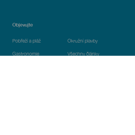
Objevujte
Pobřeží a pláž
Okružní plavby
Gastronomie
Všechny články
Praktické informace
Program
Podnebí
Jak se tam dostat
Kde jíst
Kde se ubytovat
Souostroví