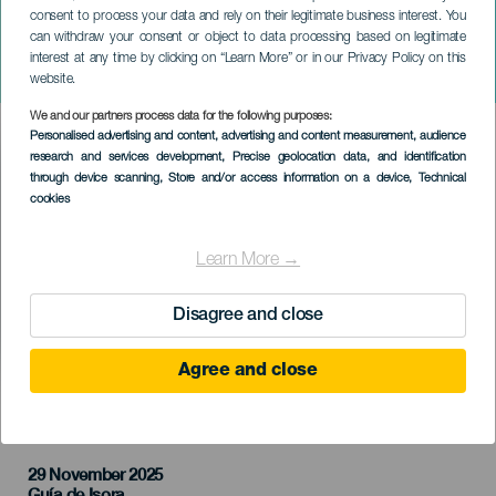
consent to process your data and rely on their legitimate business interest. You
can withdraw your consent or object to data processing based on legitimate
TENERIFE
interest at any time by clicking on “Learn More” or in our Privacy Policy on this
Gwen Thomas na koncertě
website.
We and our partners process data for the following purposes:
Imagen
Personalised advertising and content, advertising and content measurement, audience
Listado
research and services development
, Precise geolocation data, and identification
through device scanning
, Store and/or access information on a device
, Technical
cookies
Learn More →
Disagree and close
Agree and close
PROBĚHLÉ AKCE
29 November 2025
Localidad
Guía de Isora