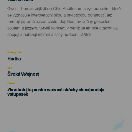
Descripción
Gwen Thomas přijíždí do Chío Auditorium s vystoupením, které
del
se vyznačuje interpretační silou a stylistickou bohatostí, jež
evento
formují její uměleckou cestu. Její hlas, ovlivněný gospelem,
soulem a jazzem, vytváří koncert, v němž se emoce a technika
spojují a nabízejí intimní a silný hudební zážitek.
Kategorie
Categoría
Hudba
del
evento
Věk
Edad
Široká Veřejnost
Recomendada
Cena
Zkontrolujte prosím webové stránky akce/prodeje
vstupenek