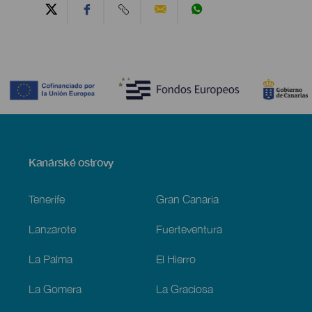
Contenido
Menú
Kanárské ostrovy
Footer
Tenerife
Gran Canaria
Lanzarote
Fuerteventura
La Palma
El Hierro
La Gomera
La Graciosa