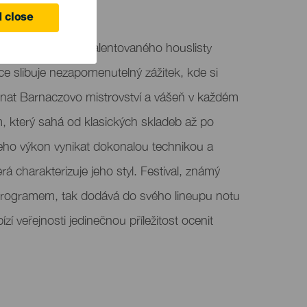
 close
dební vystoupení talentovaného houslisty
ce slibuje nezapomenutelný zážitek, kde si
nat Barnaczovo mistrovství a vášeň v každém
, který sahá od klasických skladeb až po
eho výkon vynikat dokonalou technikou a
á charakterizuje jeho styl. Festival, známý
programem, tak dodává do svého lineupu notu
zí veřejnosti jedinečnou příležitost ocenit