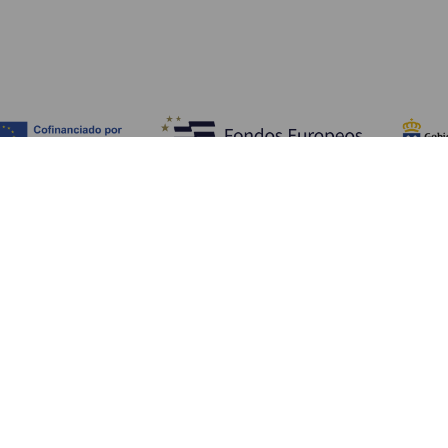
Objevujte
Pr
Pobřeží a pláž
Okružní plavby
Pr
Gastronomie
Všechny články
Ja
Kd