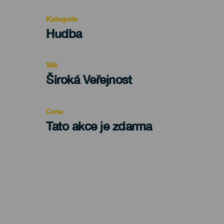
Kategorie
Categoría
Hudba
del
evento
Věk
Edad
Široká Veřejnost
Recomendada
Cena
Tato akce je zdarma