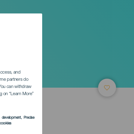
val
 access, and
Some partners do
. You can withdraw
ing on “Learn More”
s development
, Precise
l cookies