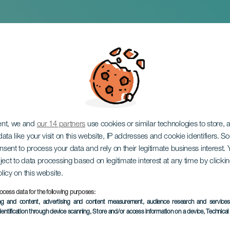
Viktor Barnacz - Festi
ent, we and
our 14 partners
use cookies or similar technologies to store,
ata like your visit on this website, IP addresses and cookie identifiers. 
onsent to process your data and rely on their legitimate business interest
ject to data processing based on legitimate interest at any time by click
olicy on this website.
ocess data for the following purposes:
PROBĚHLÉ AKCE
ing and content, advertising and content measurement, audience research and service
dentification through device scanning
, Store and/or access information on a device
, Technica
02 August 2024