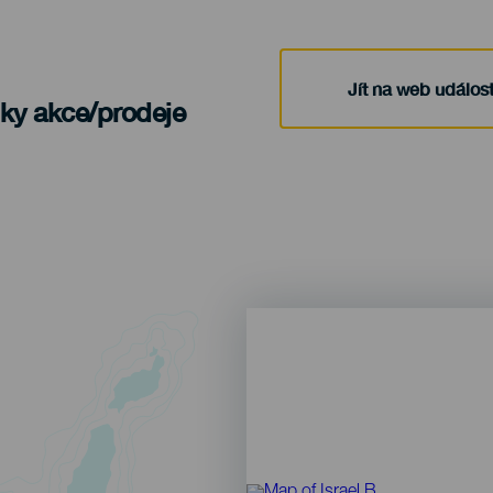
Jít na web událost
nky akce/prodeje