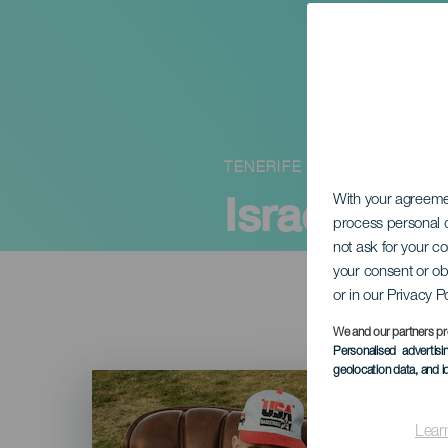
TENERIFE
Israel B
With your agreem
process personal d
not ask for your c
your consent or ob
or in our Privacy P
We and our partners pr
Personalised advertis
geolocation data, and i
Imagen
Listado
Lear