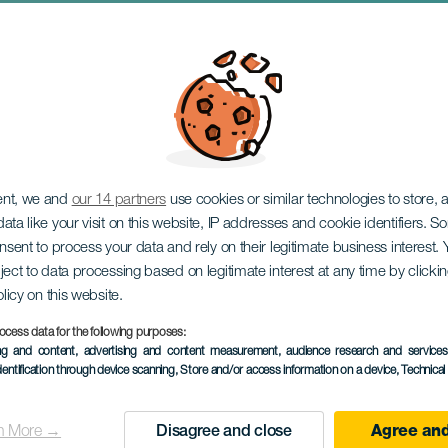
ent, we and
our 14 partners
use cookies or similar technologies to store,
ata like your visit on this website, IP addresses and cookie identifiers. 
onsent to process your data and rely on their legitimate business interest
ject to data processing based on legitimate interest at any time by click
olicy on this website.
ocess data for the following purposes:
PROBĚHLÉ AKCE
ing and content, advertising and content measurement, audience research and service
dentification through device scanning
, Store and/or access information on a device
, Technica
13 October 2023
Localidad
San Cristóbal de La L
n More →
Disagree and close
Agree and