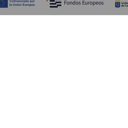
Objevujte
Pr
Pobřeží a pláž
Okružní plavby
Pr
Gastronomie
Všechny články
Ja
Kd
Sl