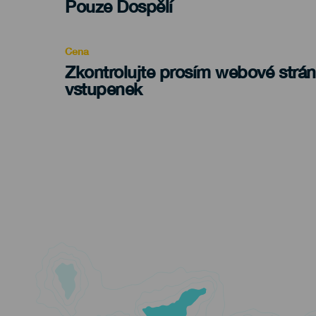
Edad
Pouze Dospělí
Recomendada
Cena
Zkontrolujte prosím webové strá
vstupenek