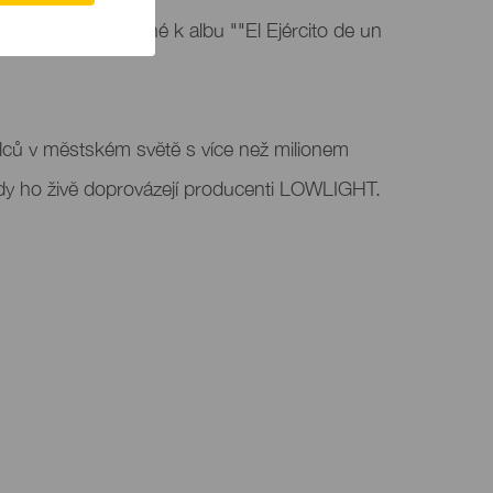
ou část svého turné k albu ""El Ejército de un
lců v městském světě s více než milionem
dy ho živě doprovázejí producenti LOWLIGHT.