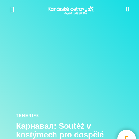
Přejít
k
hlavnímu
obsahu
TENERIFE
Карнавал: Soutěž v
kostýmech pro dospělé