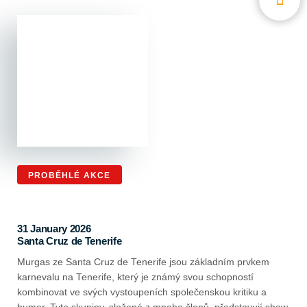
Imagen
Listado
PROBĚHLÉ AKCE
31 January 2026
Localidad
Santa Cruz de Tenerife
Descripción
Murgas ze Santa Cruz de Tenerife jsou základním prvkem
del
karnevalu na Tenerife, který je známý svou schopností
evento
kombinovat ve svých vystoupeních společenskou kritiku a