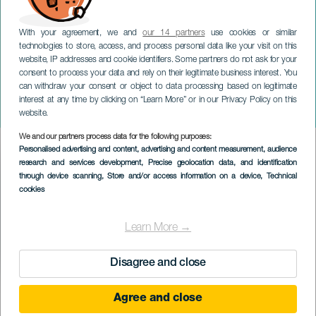
With your agreement, we and
our 14 partners
use cookies or similar
technologies to store, access, and process personal data like your visit on this
website, IP addresses and cookie identifiers. Some partners do not ask for your
consent to process your data and rely on their legitimate business interest. You
can withdraw your consent or object to data processing based on legitimate
TENERIFE
interest at any time by clicking on “Learn More” or in our Privacy Policy on this
Koncert Pasión Vega
website.
We and our partners process data for the following purposes:
Imagen
Personalised advertising and content, advertising and content measurement, audience
Listado
research and services development
, Precise geolocation data, and identification
through device scanning
, Store and/or access information on a device
, Technical
cookies
Learn More →
Disagree and close
PROBĚHLÉ AKCE
Agree and close