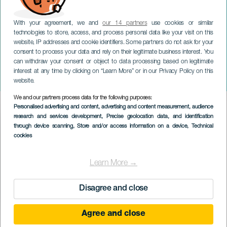
With your agreement, we and
our 14 partners
use cookies or similar
technologies to store, access, and process personal data like your visit on this
website, IP addresses and cookie identifiers. Some partners do not ask for your
consent to process your data and rely on their legitimate business interest. You
can withdraw your consent or object to data processing based on legitimate
TENERIFE
interest at any time by clicking on “Learn More” or in our Privacy Policy on this
Koncert Sinfonia Varsovia
website.
We and our partners process data for the following purposes:
Imagen
Personalised advertising and content, advertising and content measurement, audience
Listado
research and services development
, Precise geolocation data, and identification
through device scanning
, Store and/or access information on a device
, Technical
cookies
Learn More →
Disagree and close
Agree and close
PROBĚHLÉ AKCE