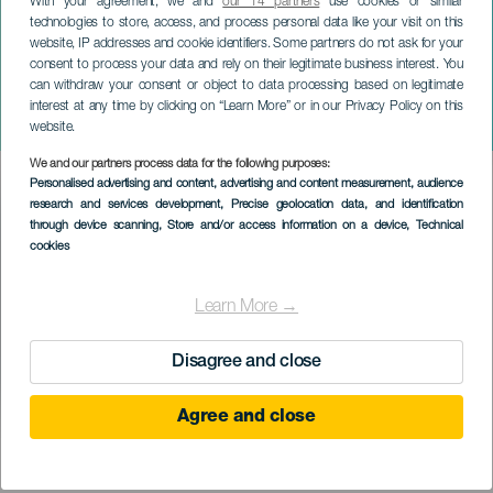
With your agreement, we and
our 14 partners
use cookies or similar
technologies to store, access, and process personal data like your visit on this
website, IP addresses and cookie identifiers. Some partners do not ask for your
consent to process your data and rely on their legitimate business interest. You
can withdraw your consent or object to data processing based on legitimate
TENERIFE
interest at any time by clicking on “Learn More” or in our Privacy Policy on this
Mar aneb Jak přežít tsunami
website.
We and our partners process data for the following purposes:
Imagen
Personalised advertising and content, advertising and content measurement, audience
Listado
research and services development
, Precise geolocation data, and identification
through device scanning
, Store and/or access information on a device
, Technical
cookies
Learn More →
Disagree and close
Agree and close
PROBĚHLÉ AKCE