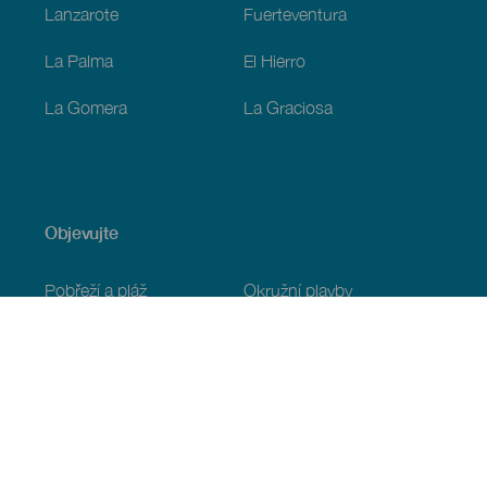
Lanzarote
Fuerteventura
La Palma
El Hierro
La Gomera
La Graciosa
Objevujte
Pobřeží a pláž
Okružní plavby
Gastronomie
Všechny články
Praktické informace