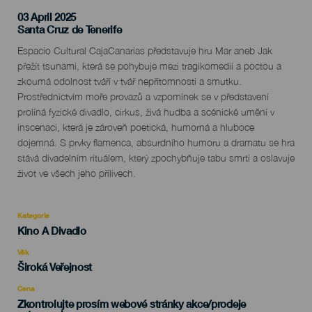
03 April 2025
Localidad
Santa Cruz de Tenerife
Descripción
Espacio Cultural CajaCanarias představuje hru Mar aneb Jak
del
přežít tsunami, která se pohybuje mezi tragikomedií a poctou a
evento
zkoumá odolnost tváří v tvář nepřítomnosti a smutku.
Prostřednictvím moře provazů a vzpomínek se v představení
prolíná fyzické divadlo, cirkus, živá hudba a scénické umění v
inscenaci, která je zároveň poetická, humorná a hluboce
dojemná. S prvky flamenca, absurdního humoru a dramatu se hra
stává divadelním rituálem, který zpochybňuje tabu smrti a oslavuje
život ve všech jeho přílivech.
Kategorie
Categoría
Kino A Divadlo
del
evento
Věk
Edad
Široká Veřejnost
Recomendada
Cena
Zkontrolujte prosím webové stránky akce/prodeje