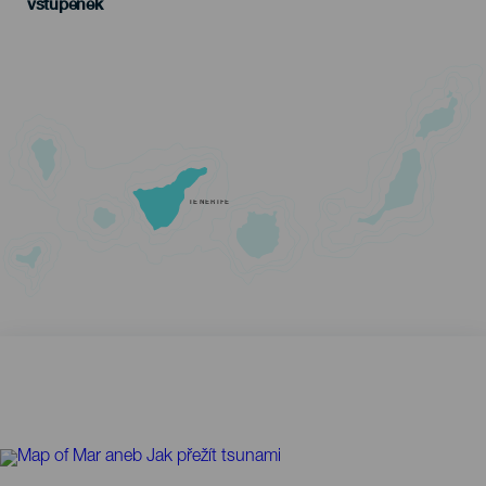
vstupenek
TENERIFE