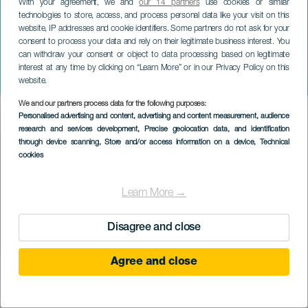
With your agreement, we and
our 14 partners
use cookies or similar
technologies to store, access, and process personal data like your visit on this
website, IP addresses and cookie identifiers. Some partners do not ask for your
consent to process your data and rely on their legitimate business interest. You
can withdraw your consent or object to data processing based on legitimate
TENERIFE
interest at any time by clicking on “Learn More” or in our Privacy Policy on this
Mentes peligrosas
website.
We and our partners process data for the following purposes:
Imagen
Personalised advertising and content, advertising and content measurement, audience
Listado
research and services development
, Precise geolocation data, and identification
through device scanning
, Store and/or access information on a device
, Technical
cookies
Learn More →
Disagree and close
Agree and close
PROBĚHLÉ AKCE