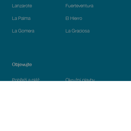
Lanzarote
Fuerteventura
La Palma
El Hierro
La Gomera
La Graciosa
Objevujte
Pobřeží a pláž
Okružní plavby
Gastronomie
Všechny články
Praktické informace