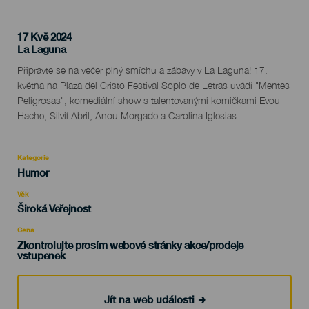
17 Kvě 2024
Localidad
La Laguna
Descripción
Připravte se na večer plný smíchu a zábavy v La Laguna! 17.
del
května na Plaza del Cristo Festival Soplo de Letras uvádí "Mentes
evento
Peligrosas", komediální show s talentovanými komičkami Evou
Hache, Silvií Abril, Anou Morgade a Carolina Iglesias.
Kategorie
Categoría
Humor
del
evento
Věk
Edad
Široká Veřejnost
Recomendada
Cena
Zkontrolujte prosím webové stránky akce/prodeje
vstupenek
Jít na web události