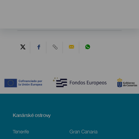
Contenido
Menú
Kanárské ostrovy
Footer
Tenerife
Gran Canaria