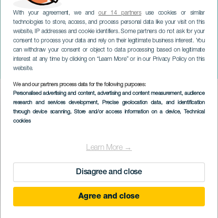
With your agreement, we and
our 14 partners
use cookies or similar
technologies to store, access, and process personal data like your visit on this
website, IP addresses and cookie identifiers. Some partners do not ask for your
consent to process your data and rely on their legitimate business interest. You
can withdraw your consent or object to data processing based on legitimate
TENERIFE
interest at any time by clicking on “Learn More” or in our Privacy Policy on this
Odpolední setkání v El Pris
website.
We and our partners process data for the following purposes:
Imagen
Personalised advertising and content, advertising and content measurement, audience
Listado
research and services development
, Precise geolocation data, and identification
through device scanning
, Store and/or access information on a device
, Technical
cookies
Learn More →
Disagree and close
Agree and close
PROBĚHLÉ AKCE