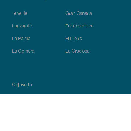
Footer
Tenerife
Gran Canaria
Lanzarote
Fuerteventura
La Palma
El Hierro
La Gomera
La Graciosa
Objevujte
Pobřeží a pláž
Okružní plavby
Gastronomie
Všechny články