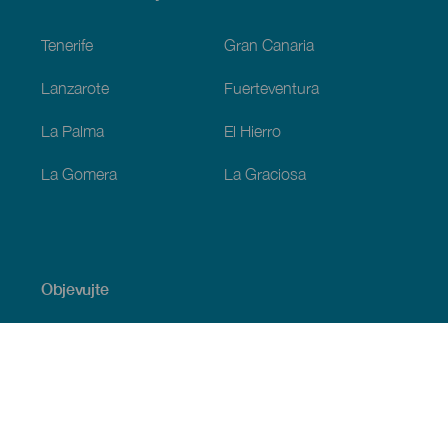
Footer
Tenerife
Gran Canaria
Lanzarote
Fuerteventura
La Palma
El Hierro
La Gomera
La Graciosa
Objevujte
Pobřeží a pláž
Okružní plavby
Gastronomie
Všechny články