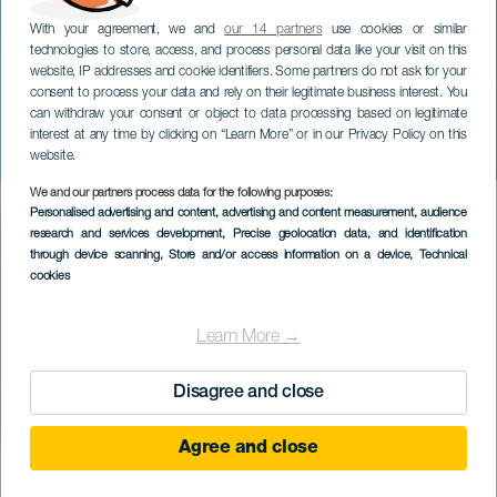
With your agreement, we and
our 14 partners
use cookies or similar
technologies to store, access, and process personal data like your visit on this
website, IP addresses and cookie identifiers. Some partners do not ask for your
consent to process your data and rely on their legitimate business interest. You
TENERIFE
can withdraw your consent or object to data processing based on legitimate
Olga Cerpa a Mestisay na
interest at any time by clicking on “Learn More” or in our Privacy Policy on this
koncertě
website.
We and our partners process data for the following purposes:
Imagen
Personalised advertising and content, advertising and content measurement, audience
Listado
research and services development
, Precise geolocation data, and identification
through device scanning
, Store and/or access information on a device
, Technical
cookies
Learn More →
Disagree and close
Agree and close
PROBĚHLÉ AKCE