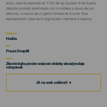
evento
actos, narra el asesinato en 1792 del rey Gustavo III de Suecia,
déspota ilustrado enemistado con la nobleza a causa de sus
reformas, a manos de un gentil hombre de la corte. Esta
representación dista de la original pero mantiene la esencia.
Kategorie
Categoría
Hudba
del
evento
Věk
Edad
Pouze Dospělí
Recomendada
Cena
Zkontrolujte prosím webové stránky akce/prodeje
vstupenek
Jít na web události