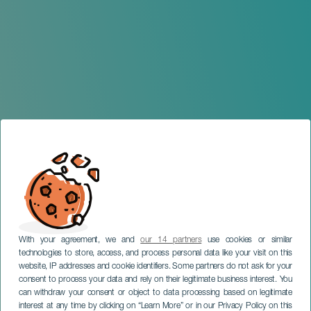
With your agreement, we and
our 14 partners
use cookies or similar
technologies to store, access, and process personal data like your visit on this
website, IP addresses and cookie identifiers. Some partners do not ask for your
consent to process your data and rely on their legitimate business interest. You
TENERIFE
can withdraw your consent or object to data processing based on legitimate
Ópera Un ballo in maschera
interest at any time by clicking on “Learn More” or in our Privacy Policy on this