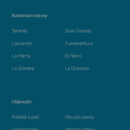
Menú
Kanárské ostrovy
Footer
Tenerife
Gran Canaria
Lanzarote
Fuerteventura
La Palma
El Hierro
La Gomera
La Graciosa
Objevujte
Pobřeží a pláž
Okružní plavby
Gastronomie
Všechny články