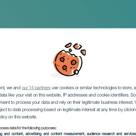
om
ent, we and
our 14 partners
use cookies or similar technologies to store,
ata like your visit on this website, IP addresses and cookie identifiers. 
onsent to process your data and rely on their legitimate business interest
ject to data processing based on legitimate interest at any time by click
olicy on this website.
ocess data for the following purposes:
PROBĚHLÉ AKCE
ing and content, advertising and content measurement, audience research and service