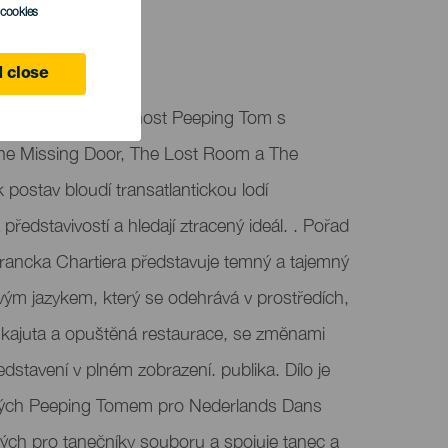
l cookies
e
 close
tí belgickou společnost Peeping Tom s
The Missing Door, The Lost Room a The
 postav bloudí transatlantickou lodí
představivostí a hledají ztracený ideál. . Pořad
 Francka Chartiera představuje temný a tajemný
ým jazykem, který se odehrává v prostředích,
, kajuta a opuštěná restaurace, se změnami
dstavení v plném zobrazení. publika. Dílo je
řených Peeping Tomem pro Nederlands Dans
ých pro tanečníky souboru a spojuje tanec a