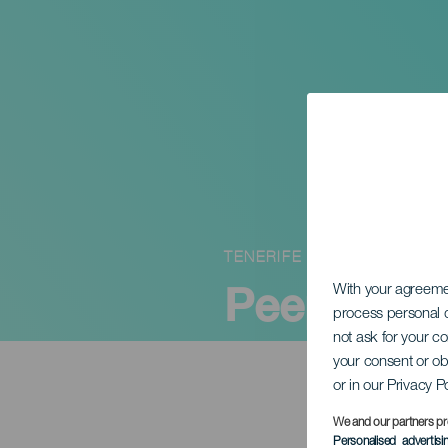
TENERIFE
Peeping T
With your agreem
process personal d
not ask for your c
your consent or ob
or in our Privacy P
We and our partners pr
Personalised advertis