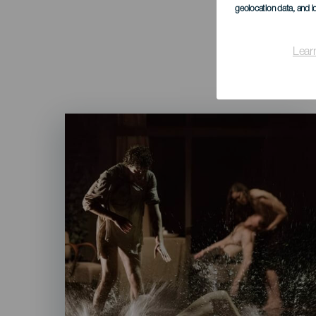
geolocation data, and i
Lear
Imagen
Listado