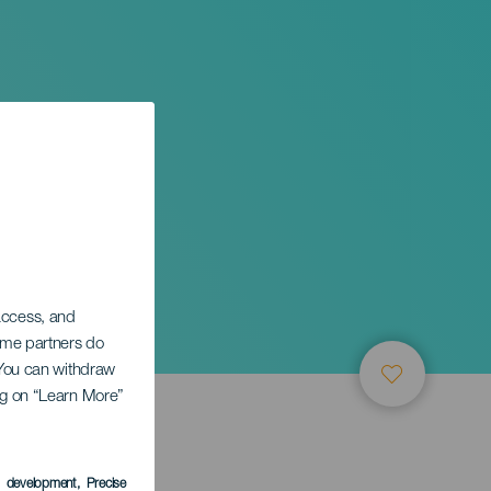
 access, and
Some partners do
. You can withdraw
ing on “Learn More”
s development
, Precise