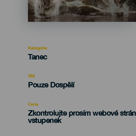
Kategorie
Categoría
Tanec
del
evento
Věk
Edad
Pouze Dospělí
Recomendada
Cena
Zkontrolujte prosím webové strá
vstupenek