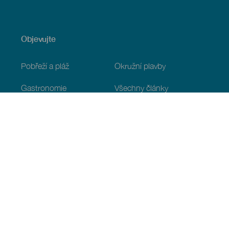
Objevujte
Pobřeží a pláž
Okružní plavby
Gastronomie
Všechny články
Praktické informace
Program
Podnebí
Jak se tam dostat
Kde jíst
Kde se ubytovat
Souostroví