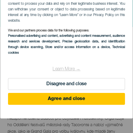
consent to process your data and rely on their legitimate business interest. You
can withdraw your consent or object to data processing based on legitimate
TENERIFE
interest at any time by clicking on “Learn More” or in our Privacy Policy on this
Piñata Chica Tacoronte
website.
We and our partners process data for the following purposes:
Imagen
Personalised advertising and content, advertising and content measurement, audience
Listado
research and services development
, Precise geolocation data, and identification
through device scanning
, Store and/or access information on a device
, Technical
cookies
Learn More →
Disagree and close
February 2027
Localidad
Tacoronte
Agree and close
Descripción
Piñata Chica de Tacoronte je festival plný hudby, barev a zábavy,
del
oslavovaný v komerční oblasti La Estación, díky čemuž je to
evento
nezapomenutelná událost pro obyvatele i návštěvníky. Organizuje
ho Oddělení festivalů městské rady Tacoronte a nabízí výjimečné
akce, jako je Grand Gala pro volbu královny, kde mladé ženy