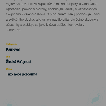
registrované v obci zastupují různé místní subjekty, a Gran Coso
Apoteosis, průvod s plováky, zdobenými vozidly a karnevalovými
skupinami z celého ostrova. S programem, který podporuje tradici
a svátečního ducha, tato oslava nadále přitahuje četné skupiny a
účastníky a etabluje se jako klíčová událost karnevalu v
Tacoronte.
Kategorie
Categoría
Karneval
del
evento
Věk
Edad
Široká Veřejnost
Recomendada
Cena
Tato akce je zdarma