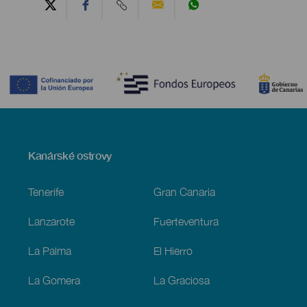
Contenido
Menú
Kanárské ostrovy
Footer
Tenerife
Gran Canaria
Lanzarote
Fuerteventura
La Palma
El Hierro
La Gomera
La Graciosa