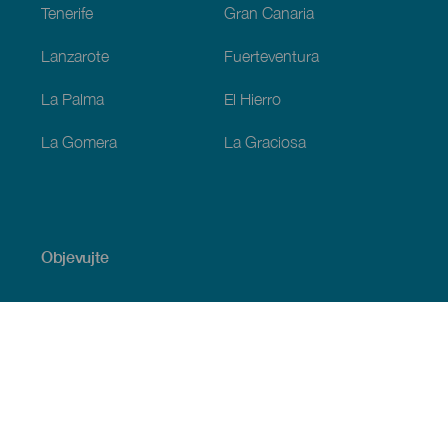
Tenerife
Gran Canaria
Lanzarote
Fuerteventura
La Palma
El Hierro
La Gomera
La Graciosa
Objevujte
Pobřeží a pláž
Okružní plavby
Gastronomie
Všechny články