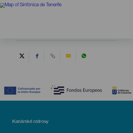
Contenido
Menú
Kanárské ostrovy
Footer