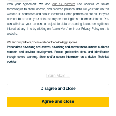
With your agreement, we and
our 14 partners
use cookies or similar
technologies to store, access, and process personal data like your visit on this
website, IP addresses and cookie identifiers. Some partners do not ask for your
consent to process your data and rely on their legitimate business interest. You
can withdraw your consent or object to data processing based on legitimate
TENERIFE
interest at any time by clicking on “Learn More” or in our Privacy Policy on this
Sinfónica de Tenerife
website.
We and our partners process data for the following purposes:
Imagen
Personalised advertising and content, advertising and content measurement, audience
Listado
research and services development
, Precise geolocation data, and identification
through device scanning
, Store and/or access information on a device
, Technical
cookies
Learn More →
PROBĚHLÉ AKCE
Disagree and close
1 September 2022 to 23 June 2023
Agree and close
Localidad
Santa Cruz de Tenerife
Descripción
Tenerife Symphony je jednou z nejprestižnějších hudebních