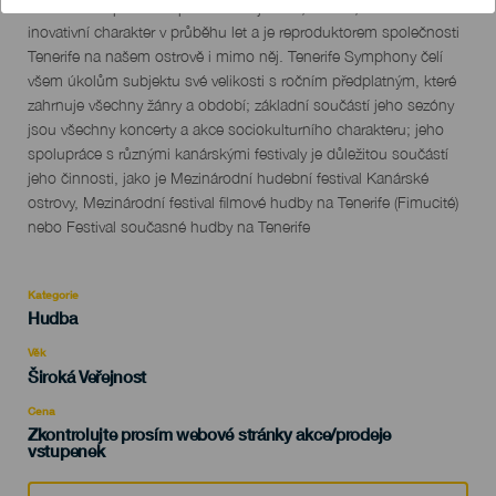
del
institucí ve Španělsku pro svou trajektorii, historii, kvalitu a
evento
inovativní charakter v průběhu let a je reproduktorem společnosti
Tenerife na našem ostrově i mimo něj. Tenerife Symphony čelí
všem úkolům subjektu své velikosti s ročním předplatným, které
zahrnuje všechny žánry a období; základní součástí jeho sezóny
jsou všechny koncerty a akce sociokulturního charakteru; jeho
spolupráce s různými kanárskými festivaly je důležitou součástí
jeho činnosti, jako je Mezinárodní hudební festival Kanárské
ostrovy, Mezinárodní festival filmové hudby na Tenerife (Fimucité)
nebo Festival současné hudby na Tenerife
Kategorie
Categoría
Hudba
del
evento
Věk
Edad
Široká Veřejnost
Recomendada
Cena
Zkontrolujte prosím webové stránky akce/prodeje
vstupenek