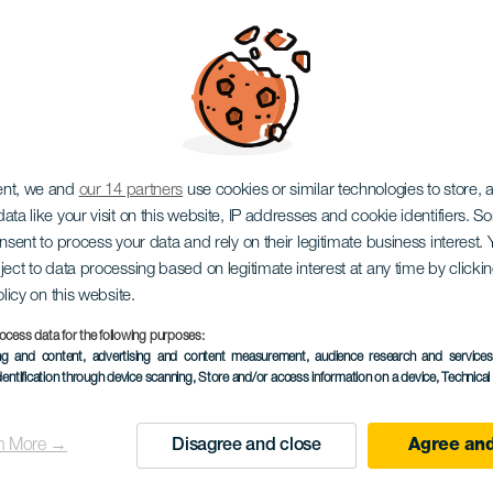
El Palmar
ent, we and
our 14 partners
use cookies or similar technologies to store,
ata like your visit on this website, IP addresses and cookie identifiers. 
onsent to process your data and rely on their legitimate business interest
ject to data processing based on legitimate interest at any time by click
olicy on this website.
September 2026
ocess data for the following purposes:
ing and content, advertising and content measurement, audience research and service
Localidad
El Palmar
dentification through device scanning
, Store and/or access information on a device
, Technica
Descripción
Slavnosti na počest Nues
n More →
Disagree and close
Agree and
del
Buenavista del Norte, nabí