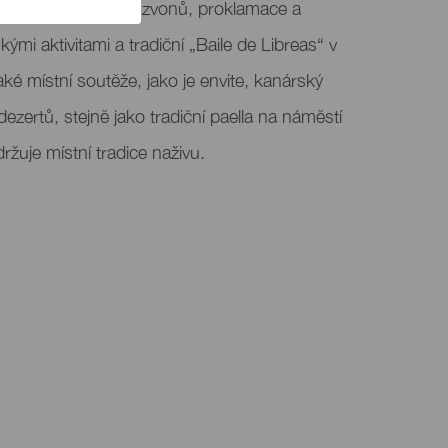
nější patří zvonění zvonů, proklamace a
kými aktivitami a tradiční „Baile de Libreas“ v
aké místní soutěže, jako je envite, kanárský
zertů, stejně jako tradiční paella na náměstí
udržuje místní tradice naživu.