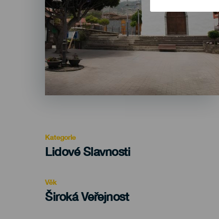
Kategorie
Categoría
Lidové Slavnosti
del
evento
Věk
Edad
Široká Veřejnost
Recomendada