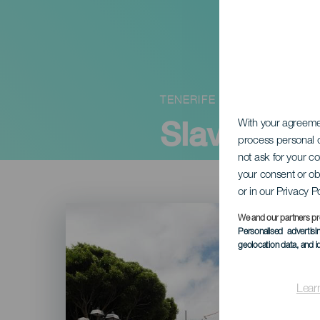
TENERIFE
Slavnosti 
With your agreem
process personal d
not ask for your c
your consent or ob
or in our Privacy P
Imagen
Listado
We and our partners pr
Personalised advertis
geolocation data, and i
Lear