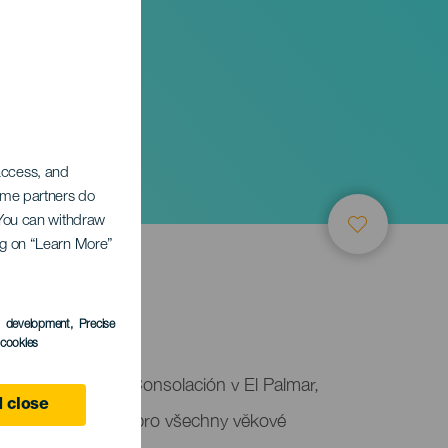
 access, and
Some partners do
. You can withdraw
ing on “Learn More”
s development
, Precise
l cookies
tra Señora de La Consolación v El Palmar,
 close
zejí různé aktivity pro všechny věkové