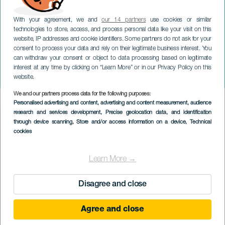
With your agreement, we and
our 14 partners
use cookies or similar
technologies to store, access, and process personal data like your visit on this
website, IP addresses and cookie identifiers. Some partners do not ask for your
consent to process your data and rely on their legitimate business interest. You
can withdraw your consent or object to data processing based on legitimate
TENERIFE
interest at any time by clicking on “Learn More” or in our Privacy Policy on this
Slavnosti San Roque
website.
We and our partners process data for the following purposes:
Imagen
Personalised advertising and content, advertising and content measurement, audience
Listado
research and services development
, Precise geolocation data, and identification
through device scanning
, Store and/or access information on a device
, Technical
cookies
Learn More →
Disagree and close
Agree and close