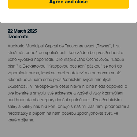
Agree and close
PROBĚHLÉ AKCE
22 March 2025
Localidad
Tacoronte
Descripción
Auditorio Municipal Capital de Tacoronte uvádí „Títeres“, hru,
del
která nás ponoří do společnosti, kde vládne bezprostřednost a
evento
ticho vyvolává nepohodlí. Dílo inspirované Čechovovou "Labutí
písní" a Beckettovou "Krappovou poslední páskou" se noří do
vzpomínek herce, který se mezi zoufalstvím a humorem snaží
rekonstruovat sám sebe prostřednictvím svých minulých
zkušeností. V introspektivní cestě hlavní hrdina hledá odpovědi o
své identitě a smyslu své existence a vyzývá diváky k zamyšlení
nad hodnotami a rozpory dnešní společnosti. Prostřednictvím
satiry a kritiky nás hra konfrontuje s našimi vlastními přednostmi a
nedostatky a připomíná nám potřebu zpochybňovat svět, ve
kterém žijeme.