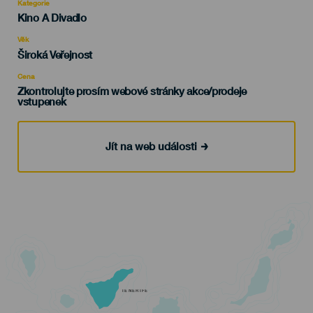
Kategorie
Categoría
Kino A Divadlo
del
evento
Věk
Edad
Široká Veřejnost
Recomendada
Cena
Zkontrolujte prosím webové stránky akce/prodeje
vstupenek
Jít na web události
TENERIFE