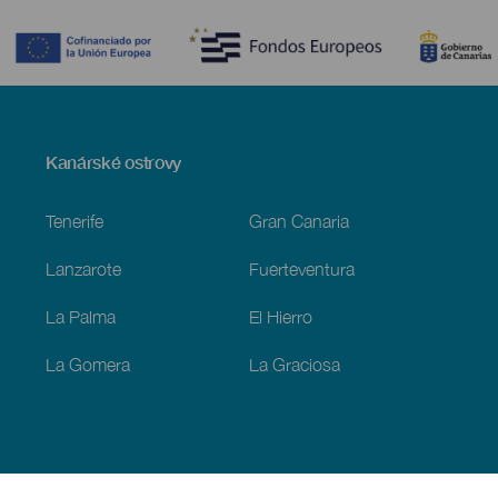
Contenido
Menú
Kanárské ostrovy
Footer
Tenerife
Gran Canaria
Lanzarote
Fuerteventura
La Palma
El Hierro
La Gomera
La Graciosa
Objevujte