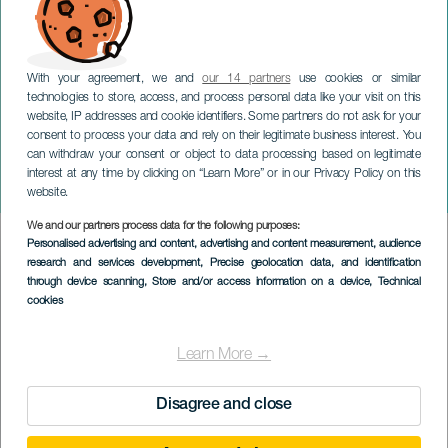
With your agreement, we and
our 14 partners
use cookies or similar
technologies to store, access, and process personal data like your visit on this
website, IP addresses and cookie identifiers. Some partners do not ask for your
consent to process your data and rely on their legitimate business interest. You
TENERIFE
can withdraw your consent or object to data processing based on legitimate
Títeres de la compañía
interest at any time by clicking on “Learn More” or in our Privacy Policy on this
Troysteatro
website.
We and our partners process data for the following purposes:
Imagen
Personalised advertising and content, advertising and content measurement, audience
Listado
research and services development
, Precise geolocation data, and identification
through device scanning
, Store and/or access information on a device
, Technical
cookies
Learn More →
Disagree and close