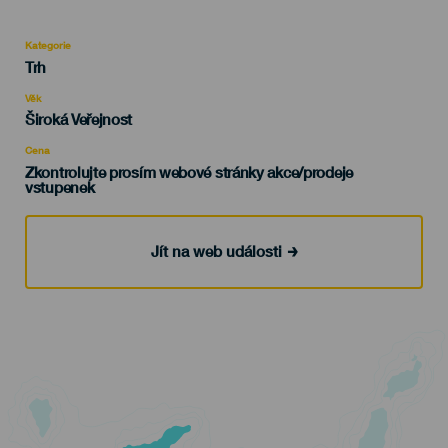
Kategorie
Categoría
Trh
del
evento
Věk
Edad
Široká Veřejnost
Recomendada
Cena
Zkontrolujte prosím webové stránky akce/prodeje
vstupenek
Jít na web události