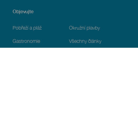
Objevujte
Pobřeží a pláž
Okružní plavby
Gastronomie
Všechny články
Praktické informace
Program
Podnebí
Jak se tam dostat
Kde jíst
Kde se ubytovat
Souostroví
Služby