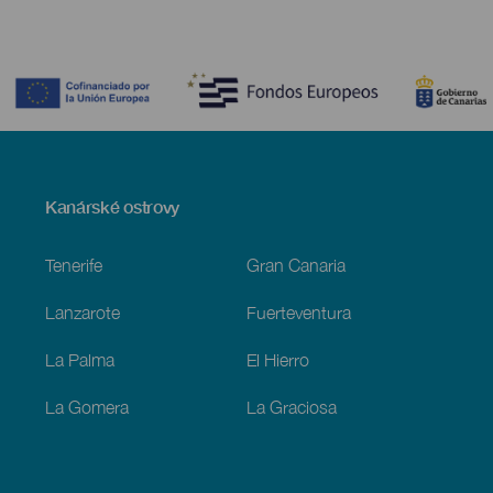
Contenido
Menú
Kanárské ostrovy
Footer
Tenerife
Gran Canaria
Lanzarote
Fuerteventura
La Palma
El Hierro
La Gomera
La Graciosa