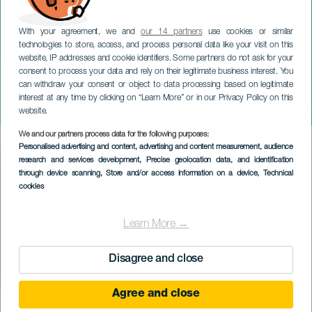
With your agreement, we and
our 14 partners
use cookies or similar
technologies to store, access, and process personal data like your visit on this
website, IP addresses and cookie identifiers. Some partners do not ask for your
consent to process your data and rely on their legitimate business interest. You
can withdraw your consent or object to data processing based on legitimate
TENERIFE
interest at any time by clicking on “Learn More” or in our Privacy Policy on this
Trouble in Tahití
website.
We and our partners process data for the following purposes:
Imagen
Personalised advertising and content, advertising and content measurement, audience
Listado
research and services development
, Precise geolocation data, and identification
through device scanning
, Store and/or access information on a device
, Technical
cookies
Learn More →
Disagree and close
Agree and close
PROBĚHLÉ AKCE