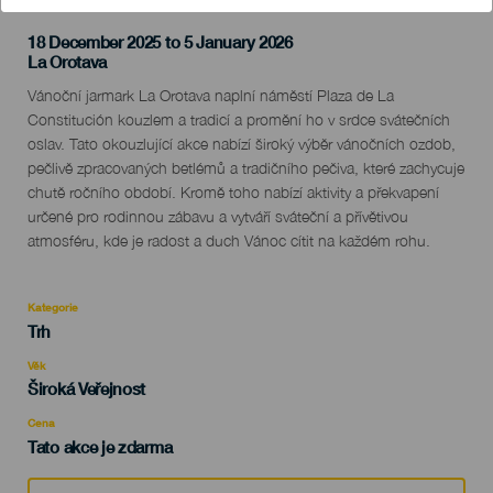
18 December 2025 to 5 January 2026
Localidad
La Orotava
Descripción
Vánoční jarmark La Orotava naplní náměstí Plaza de La
del
Constitución kouzlem a tradicí a promění ho v srdce svátečních
evento
oslav. Tato okouzlující akce nabízí široký výběr vánočních ozdob,
pečlivě zpracovaných betlémů a tradičního pečiva, které zachycuje
chutě ročního období. Kromě toho nabízí aktivity a překvapení
určené pro rodinnou zábavu a vytváří sváteční a přívětivou
atmosféru, kde je radost a duch Vánoc cítit na každém rohu.
Kategorie
Categoría
Trh
del
evento
Věk
Edad
Široká Veřejnost
Recomendada
Cena
Tato akce je zdarma