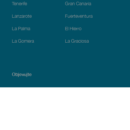
Tenerife
Gran Canaria
Lanzarote
Fuerteventura
La Palma
El Hierro
La Gomera
La Graciosa
Objevujte
Pobřeží a pláž
Okružní plavby
Gastronomie
Všechny články