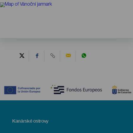
Contenido
Menú
Kanárské ostrovy
Footer