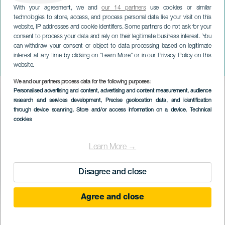
With your agreement, we and
our 14 partners
use cookies or similar
technologies to store, access, and process personal data like your visit on this
website, IP addresses and cookie identifiers. Some partners do not ask for your
consent to process your data and rely on their legitimate business interest. You
can withdraw your consent or object to data processing based on legitimate
TENERIFE
interest at any time by clicking on “Learn More” or in our Privacy Policy on this
Vánoční jarmark
website.
We and our partners process data for the following purposes:
Imagen
Personalised advertising and content, advertising and content measurement, audience
Listado
research and services development
, Precise geolocation data, and identification
through device scanning
, Store and/or access information on a device
, Technical
cookies
Learn More →
Disagree and close
Agree and close
PROBĚHLÉ AKCE