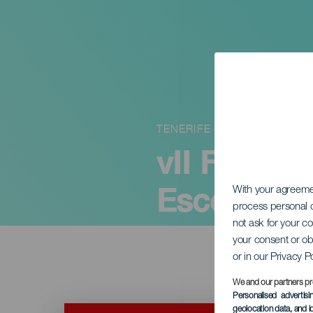
TENERIFE
vII Festiva
Escénicas.
With your agreem
process personal d
not ask for your c
your consent or ob
or in our Privacy P
We and our partners pr
Personalised advertis
Imagen
geolocation data, and i