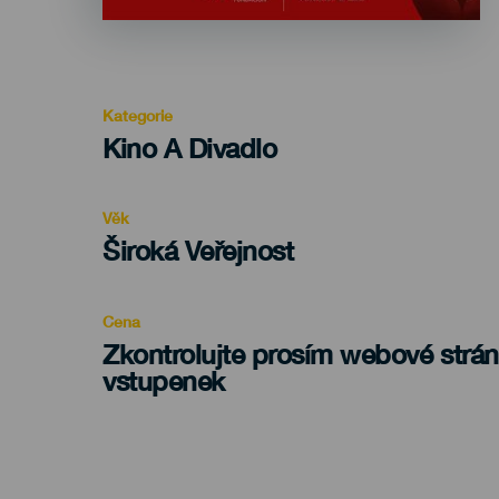
Kategorie
Categoría
Kino A Divadlo
del
evento
Věk
Edad
Široká Veřejnost
Recomendada
Cena
Zkontrolujte prosím webové strá
vstupenek