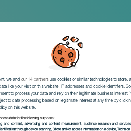
l Internacional Canari
 Tenerife
ent, we and
our 14 partners
use cookies or similar technologies to store,
ata like your visit on this website, IP addresses and cookie identifiers. 
onsent to process your data and rely on their legitimate business interest
ject to data processing based on legitimate interest at any time by click
olicy on this website.
ocess data for the following purposes:
PROBĚHLÉ AKCE
ing and content, advertising and content measurement, audience research and service
dentification through device scanning
, Store and/or access information on a device
, Technica