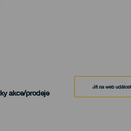
Jít na web událost
nky akce/prodeje