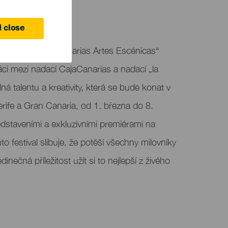
e
 close
ího festivalu „Canarias Artes Escénicas“
áci mezi nadací CajaCanarias a nadací „la
ná talentu a kreativity, která se bude konat v
erife a Gran Canaria, od 1. března do 8.
dstaveními a exkluzivními premiérami na
 festival slibuje, že potěší všechny milovníky
dinečná příležitost užít si to nejlepší z živého