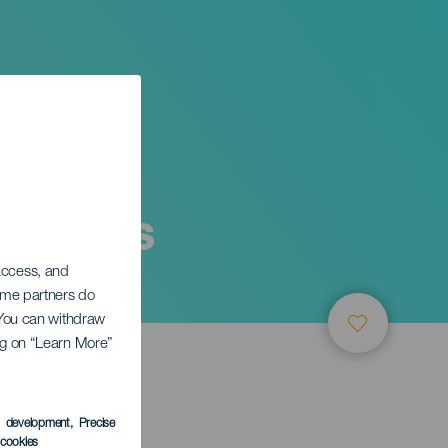
as Artes
 access, and
Some partners do
. You can withdraw
ing on “Learn More”
s development
, Precise
l cookies