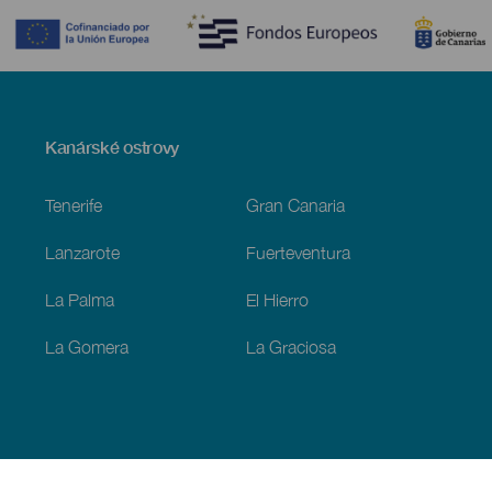
Menú
Kanárské ostrovy
Footer
Tenerife
Gran Canaria
Lanzarote
Fuerteventura
La Palma
El Hierro
La Gomera
La Graciosa
Objevujte