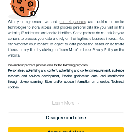
With your agreement, we and
our 14 partners
use cookies or similar
technologies to store, access, and process personal data like your visit on this
website, IP addresses and cookie identifiers. Some partners do not ask for your
consent to process your data and rely on their legitimate business interest. You
TENERIFE
can withdraw your consent or object to data processing based on legitimate
Vytočte Solidario. Společně
interest at any time by clicking on “Learn More” or in our Privacy Policy on this
pro lesy Tenerife
website.
We and our partners process data for the following purposes:
Imagen
Personalised advertising and content, advertising and content measurement, audience
Listado
research and services development
, Precise geolocation data, and identification
through device scanning
, Store and/or access information on a device
, Technical
cookies
Learn More →
Disagree and close