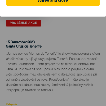
Agree and close
PROBĚHLÉ AKCE
15 December 2023
Localidad
Santa Cruz de Tenerife
Descripción
„Juntos por los Montes de Tenerife“ je show koncipovaná s cílem
del
přidělit všechny její výhody projektu Tenerife Renace pod vedením
evento
Foresta Foundation. Tento projekt má za hlavní cíl obnovu hor
Tenerife. Iniciativa se snaží posílit hlas tohoto projektu s cílem
zvýšit povědomí mezi obyvatelstvem o důležitosti spolupráce při
ochraně a zlepšování ostrova. Prostřednictvím této akce je
divákům nabídnuta noc zábavy, čímž vzniká jedinečný zážitek,
který spojuje závazek se zábavou.
Kategorie