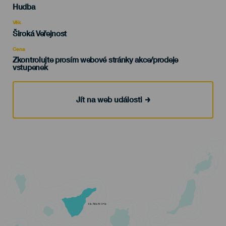
Categoría
Hudba
del
evento
Věk
Edad
Široká Veřejnost
Recomendada
Cena
Zkontrolujte prosím webové stránky akce/prodeje
vstupenek
Jít na web události
TENERIFE