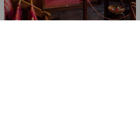
Muzeum
Imágenes
hedvábí
(La
Palma).
Toto
muzeum
ukazuje
tradiční
postup
výroby
palmového
hedvábí.