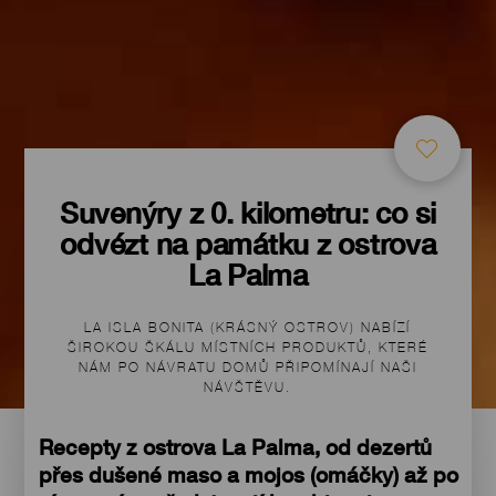
Suvenýry z 0. kilometru: co si
odvézt na památku z ostrova
La Palma
LA ISLA BONITA (KRÁSNÝ OSTROV) NABÍZÍ
ŠIROKOU ŠKÁLU MÍSTNÍCH PRODUKTŮ, KTERÉ
NÁM PO NÁVRATU DOMŮ PŘIPOMÍNAJÍ NAŠI
NÁVŠTĚVU.
Recepty z ostrova La Palma, od dezertů
přes dušené maso a mojos (omáčky) až po