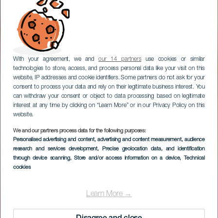
With your agreement, we and
our 14 partners
use cookies or similar
technologies to store, access, and process personal data like your visit on this
website, IP addresses and cookie identifiers. Some partners do not ask for your
consent to process your data and rely on their legitimate business interest. You
can withdraw your consent or object to data processing based on legitimate
interest at any time by clicking on “Learn More” or in our Privacy Policy on this
website.
We and our partners process data for the following purposes:
Personalised advertising and content, advertising and content measurement, audience
research and services development
, Precise geolocation data, and identification
through device scanning
, Store and/or access information on a device
, Technical
cookies
Learn More →