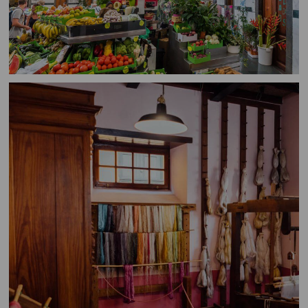
Mercado
del
Agricultor
-
La
Recova