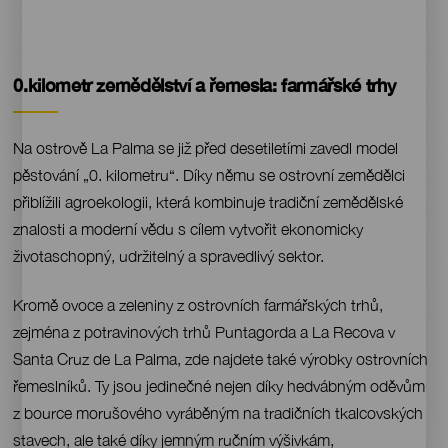
Contenido
0.kilometr zemědělství a řemesla: farmářské trhy
Na ostrově La Palma se již před desetiletími zavedl model
pěstování „0. kilometru“. Díky němu se ostrovní zemědělci
přiblížili agroekologii, která kombinuje tradiční zemědělské
znalosti a moderní vědu s cílem vytvořit ekonomicky
životaschopný, udržitelný a spravedlivý sektor.
Kromě ovoce a zeleniny z ostrovních farmářských trhů,
zejména z potravinových trhů Puntagorda a La Recova v
Santa Cruz de La Palma, zde najdete také výrobky ostrovních
řemeslníků. Ty jsou jedinečné nejen díky hedvábným oděvům
z bource morušového vyráběným na tradičních tkalcovských
stavech, ale také díky jemným ručním výšivkám,