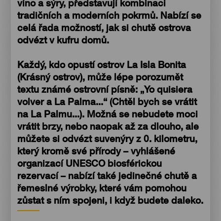
víno a sýry, představují kombinaci
tradičních a moderních pokrmů. Nabízí se
celá řada možností, jak si chutě ostrova
odvézt v kufru domů.
Každý, kdo opustí ostrov La Isla Bonita
(Krásný ostrov), může lépe porozumět
textu známé ostrovní písně: „Yo quisiera
volver a La Palma...“ (Chtěl bych se vrátit
na La Palmu...). Možná se nebudete moci
vrátit brzy, nebo naopak až za dlouho, ale
můžete si odvézt suvenýry z 0. kilometru,
který kromě své přírody – vyhlášené
organizací UNESCO biosférickou
rezervací – nabízí také jedinečné chutě a
řemeslné výrobky, které vám pomohou
zůstat s ním spojeni, i když budete daleko.