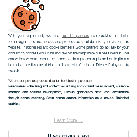
With your agreement, we and
our 14 partners
use cookies or similar
technologies to store, access, and process personal data like your visit on this
website, IP addresses and cookie identifiers. Some partners do not ask for your
consent to process your data and rely on their legitimate business interest. You
can withdraw your consent or object to data processing based on legitimate
interest at any time by clicking on “Learn More” or in our Privacy Policy on this
website.
We and our partners process data for the following purposes:
Personalised advertising and content, advertising and content measurement, audience
research and services development
, Precise geolocation data, and identification
through device scanning
, Store and/or access information on a device
, Technical
cookies
Learn More →
Disagree and close