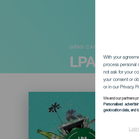
GRAN CANARIA
LPA Beer &
With your agreem
process personal d
not ask for your c
your consent or ob
or in our Privacy P
Imagen
Listado
We and our partners pr
Personalised advertis
geolocation data, and i
Lear