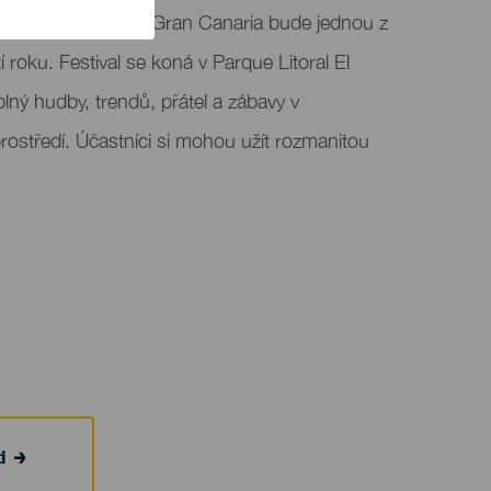
l v Las Palmas de Gran Canaria bude jednou z
 roku. Festival se koná v Parque Litoral El
lný hudby, trendů, přátel a zábavy v
ostředí. Účastníci si mohou užít rozmanitou
i