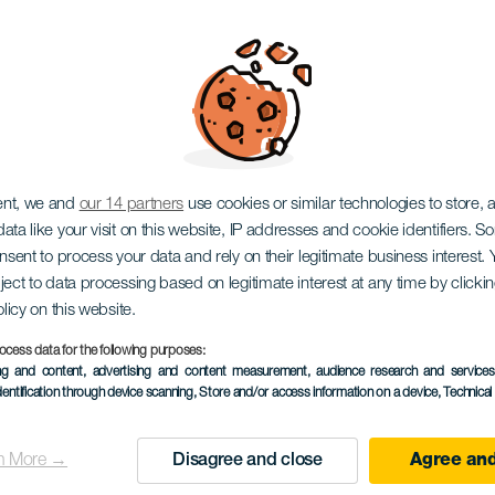
 Music Festival
ent, we and
our 14 partners
use cookies or similar technologies to store,
ata like your visit on this website, IP addresses and cookie identifiers. 
onsent to process your data and rely on their legitimate business interest
ject to data processing based on legitimate interest at any time by click
olicy on this website.
ocess data for the following purposes:
ing and content, advertising and content measurement, audience research and service
dentification through device scanning
, Store and/or access information on a device
, Technica
11 to 13 September
Localidad
Las Palmas de Gran C
n More →
Disagree and close
Agree and