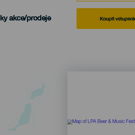
nky akce/prodeje
Koupit vstupen