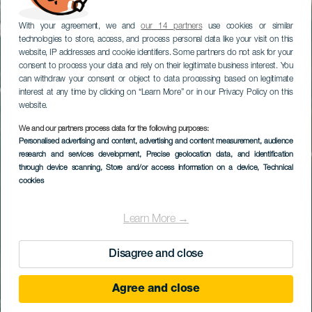
With your agreement, we and
our 14 partners
use cookies or similar
technologies to store, access, and process personal data like your visit on this
website, IP addresses and cookie identifiers. Some partners do not ask for your
consent to process your data and rely on their legitimate business interest. You
can withdraw your consent or object to data processing based on legitimate
interest at any time by clicking on “Learn More” or in our Privacy Policy on this
website.
We and our partners process data for the following purposes:
Personalised advertising and content, advertising and content measurement, audience
research and services development
, Precise geolocation data, and identification
through device scanning
, Store and/or access information on a device
, Technical
cookies
Learn More →
Disagree and close
Agree and close