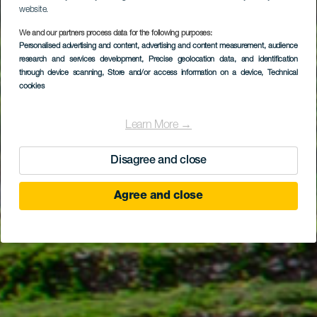
website.
We and our partners process data for the following purposes:
Personalised advertising and content, advertising and content measurement, audience
LA GOMERA
research and services development
, Precise geolocation data, and identification
El Cedro
through device scanning
, Store and/or access information on a device
, Technical
cookies
Learn More →
Disagree and close
Agree and close