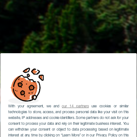
With your agreement, we and
our 14 partners
use cookies or similar
technologies to store, access, and process personal data like your visit on this
website, IP addresses and cookie identifiers. Some partners do not ask for your
consent to process your data and rely on their legitimate business interest. You
can withdraw your consent or object to data processing based on legitimate
interest at any time by clicking on “Learn More” or in our Privacy Policy on this