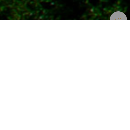
Okouzlující Místa
>
La Gomera
>
Osada
Vesnička ležící přímo v národním parku Parque
Nacional de Garajonay
V samém srdci národního parku Parque Nacional de
Garajonay, na severu ostrova La Gomera, se nachází
malebná vesnička El Cedro. Je obklopena lesem miliony
let starým, díky své izolaci se jí podařilo přežít ničivý krok
času a zachovat si svoji podstatu. El Cedro je opravdová
horská vesnička s domy v tradičním stylu tj. nízké, s
dřevěnými dveřmi i okny, což dodává této přírodní lokalitě
zvláštní kouzlo v prostředí bujné přírody.