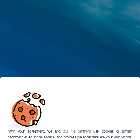
With your agreement, we and
our 14 partners
use cookies or similar
technologies to store, access, and process personal data like your visit on this