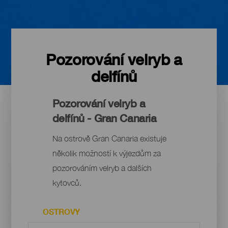
Pozorování velryb a
delfínů
Pozorování velryb a
delfínů - Gran Canaria
Na ostrově Gran Canaria existuje
několik možností k výjezdům za
pozorováním velryb a dalších
kytovců.
OSTROVY