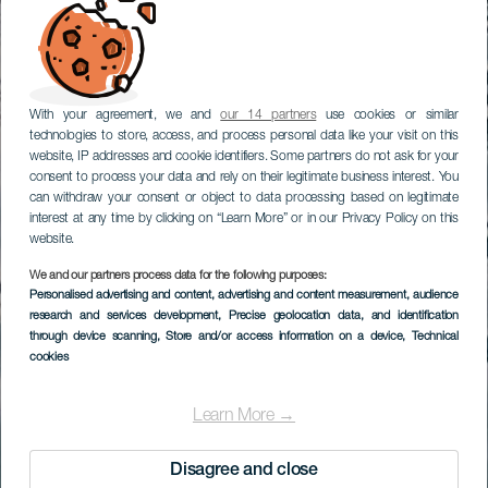
With your agreement, we and
our 14 partners
use cookies or similar
technologies to store, access, and process personal data like your visit on this
website, IP addresses and cookie identifiers. Some partners do not ask for your
consent to process your data and rely on their legitimate business interest. You
can withdraw your consent or object to data processing based on legitimate
interest at any time by clicking on “Learn More” or in our Privacy Policy on this
website.
We and our partners process data for the following purposes:
Personalised advertising and content, advertising and content measurement, audience
research and services development
, Precise geolocation data, and identification
through device scanning
, Store and/or access information on a device
, Technical
cookies
Learn More →
Disagree and close