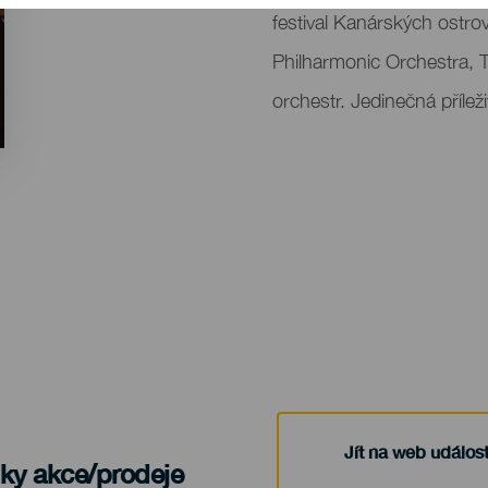
del
festival Kanárských ostro
evento
Philharmonic Orchestra,
orchestr. Jedinečná příleži
Jít na web událost
nky akce/prodeje