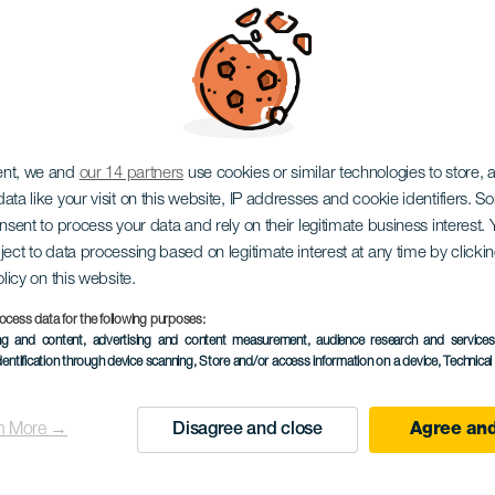
l Internacional de Mú
n Gran Canaria
ent, we and
our 14 partners
use cookies or similar technologies to store,
ata like your visit on this website, IP addresses and cookie identifiers. 
onsent to process your data and rely on their legitimate business interest
ject to data processing based on legitimate interest at any time by click
olicy on this website.
ocess data for the following purposes:
PROBĚHLÉ AKCE
ing and content, advertising and content measurement, audience research and service
dentification through device scanning
, Store and/or access information on a device
, Technica
12 January to 9 Febru
Localidad
Las Palmas de Gran C
n More →
Disagree and close
Agree and
Descripción
Další rok dorazí do Audit