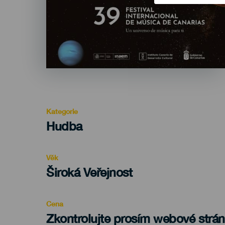
Kategorie
Categoría
Hudba
del
evento
Věk
Edad
Široká Veřejnost
Recomendada
Cena
Zkontrolujte prosím webové strá