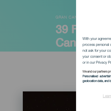
GRAN CANARIA
39 Festiva
Canarias e
With your agreem
process personal d
not ask for your c
your consent or ob
or in our Privacy P
We and our partners pr
Personalised advertis
geolocation data, and i
Imagen
Lear
Listado