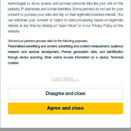
technologies to store, access, and process personal data like your visit on this
website, IP addresses and cookie identifiers. Some partners do not ask for your
consent to process your data and rely on their legitimate business interest. You
can withdraw your consent or object to data processing based on legitimate
GRAN CANARIA
interest at any time by clicking on “Learn More” or in our Privacy Policy on this
Arucas es Arte
website.
We and our partners process data for the following purposes:
Imagen
Personalised advertising and content, advertising and content measurement, audience
Listado
research and services development
, Precise geolocation data, and identification
through device scanning
, Store and/or access information on a device
, Technical
cookies
Learn More →
Disagree and close
Agree and close
PROBĚHLÉ AKCE