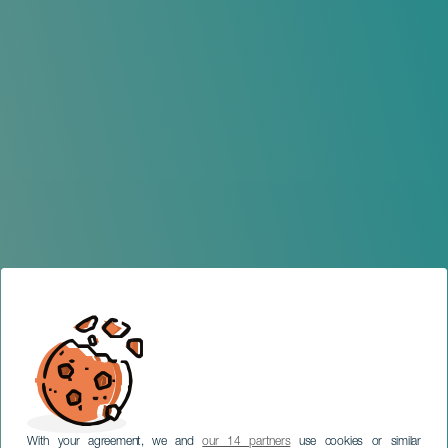
With your agreement, we and
our 14 partners
use cookies or similar