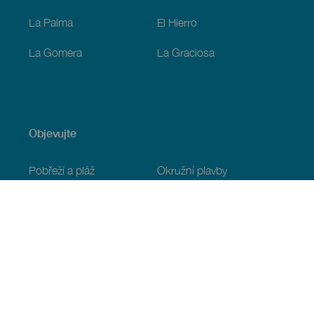
La Palma
El Hierro
La Gomera
La Graciosa
Objevujte
Pobřeží a pláž
Okružní plavby
Gastronomie
Všechny články
Praktické informace