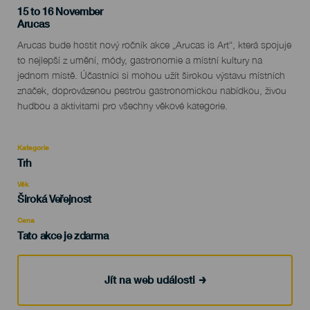
15 to 16 November
Localidad
Arucas
Descripción
Arucas bude hostit nový ročník akce „Arucas is Art“, která spojuje
del
to nejlepší z umění, módy, gastronomie a místní kultury na
evento
jednom místě. Účastníci si mohou užít širokou výstavu místních
značek, doprovázenou pestrou gastronomickou nabídkou, živou
hudbou a aktivitami pro všechny věkové kategorie.
Kategorie
Categoría
Trh
del
evento
Věk
Edad
Široká Veřejnost
Recomendada
Cena
Tato akce je zdarma
Jít na web události