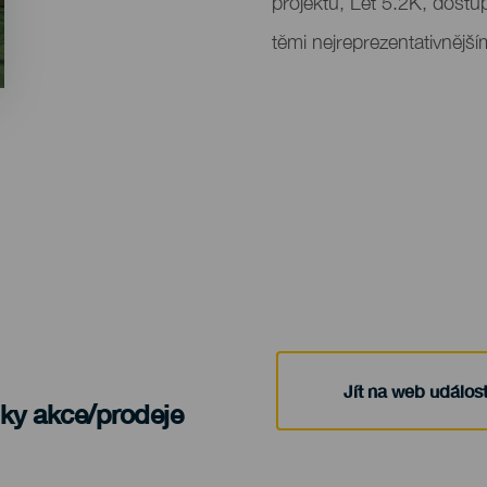
projektu, Let 5.2K, dostup
těmi nejreprezentativnější
Jít na web událost
nky akce/prodeje