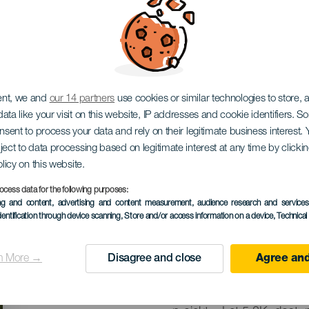
ht Run
ent, we and
our 14 partners
use cookies or similar technologies to store,
ata like your visit on this website, IP addresses and cookie identifiers. 
onsent to process your data and rely on their legitimate business interest
ject to data processing based on legitimate interest at any time by click
olicy on this website.
07 November 2026
ocess data for the following purposes:
Localidad
Las Palmas de Gran C
ing and content, advertising and content measurement, audience research and service
dentification through device scanning
, Store and/or access information on a device
, Technica
Descripción
Binter Night Run Gran Can
del
de Gran Canaria, který s
n More →
Disagree and close
Agree and
evento
vydání nabízí tři vzdáleno