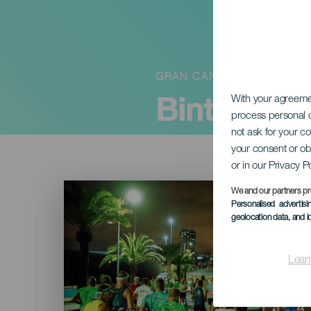
GRAN CANARIA
Binter Nig
With your agreem
process personal d
not ask for your c
your consent or ob
or in our Privacy P
Imagen
We and our partners pr
Listado
Personalised advertis
geolocation data, and i
Lear