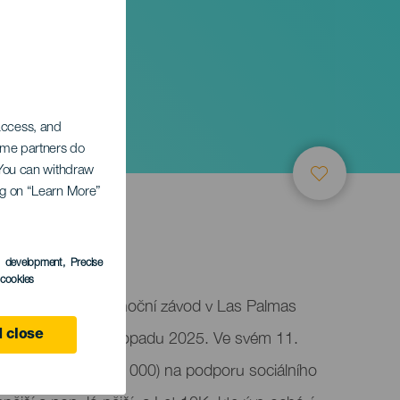
 access, and
Some partners do
. You can withdraw
ing on “Learn More”
anaria
s development
, Precise
l cookies
aria je vzrušující noční závod v Las Palmas
e bude konat 1. listopadu 2025. Ve svém 11.
 close
sti: Zelenou míli (1,7 000) na podporu sociálního