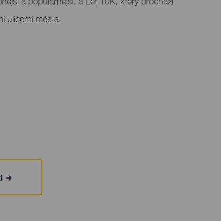
nější a populárnější, a Let 10K, který prochází
mi ulicemi města.
i