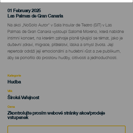
01 February 2025
Localidad
Las Palmas de Gran Canaria
Descripción
Na akci „NoSolo Autor“ v Sala Insular de Teatro (SIT) v Las
del
Palmas de Gran Canaria vystoupí Salomé Moreno, která nabídne
evento
intimní koncert, na kterém zahraje písně týkající se témat, jako je
duševní zdraví, migrace, přátelství, láska a smysl života. Její
repertoár odráží její emocionální a hudební růst a zve publikum,
aby se ponořilo do prostoru hudby, citlivosti a jednoduchosti.
Kategorie
Categoría
Hudba
del
evento
Věk
Edad
Široká Veřejnost
Recomendada
Cena
Zkontrolujte prosím webové stránky akce/prodeje
vstupenek