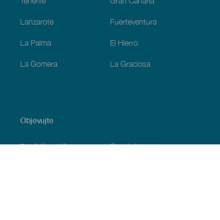
Tenerife
Gran Canaria
Lanzarote
Fuerteventura
La Palma
El Hierro
La Gomera
La Graciosa
Objevujte
Pobřeží a pláž
Okružní plavby
Gastronomie
Všechny články