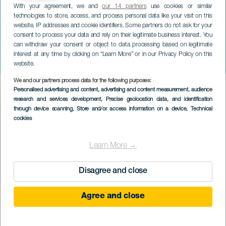
With your agreement, we and
our 14 partners
use cookies or similar
technologies to store, access, and process personal data like your visit on this
website, IP addresses and cookie identifiers. Some partners do not ask for your
consent to process your data and rely on their legitimate business interest. You
GRAN CANARIA
can withdraw your consent or object to data processing based on legitimate
Ciclo NOSOLOAUTOR:
interest at any time by clicking on “Learn More” or in our Privacy Policy on this
Salomé Moreno
website.
We and our partners process data for the following purposes:
Imagen
Personalised advertising and content, advertising and content measurement, audience
Listado
research and services development
, Precise geolocation data, and identification
through device scanning
, Store and/or access information on a device
, Technical
cookies
Learn More →
Disagree and close
Agree and close
PROBĚHLÉ AKCE