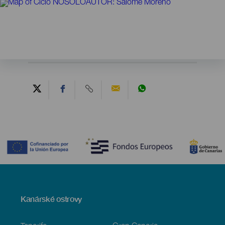
Contenido
Menú
Kanárské ostrovy
Footer