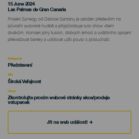
15 June 2024
Localidad
Las Palmas de Gran Canaria
Descripción
Projekt Synergy od Dailose Santany je založen především na
del
původní autorské hudbě a přizpůsobuje tuto show všem
evento
divákům. Koncert plný fusion, dobrých emocí a zvláštního spojení
překračovat bariéry a udržovat užší pouto s posluchači.
Kategorie
Categoría
Představení
del
evento
Věk
Edad
Široká Veřejnost
Recomendada
Cena
Zkontrolujte prosím webové stránky akce/prodeje
vstupenek
Jít na web události