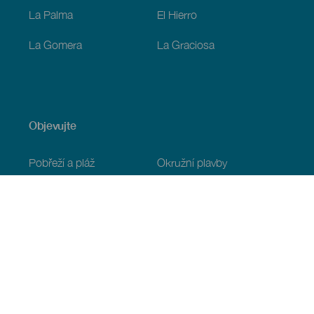
La Palma
El Hierro
La Gomera
La Graciosa
Objevujte
Pobřeží a pláž
Okružní plavby
Gastronomie
Všechny články
Praktické informace
Program
Podnebí