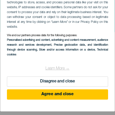
technologies to store, access, and process personal data like your visit on this
website, IP addresses and cookie identifiers. Some partners do not ask for your
consent to process your data and rely on their legitimate business interest. You
GRAN CANARIA
can withdraw your consent or object to data processing based on legitimate
Dailos Santana – Projekt
interest at any time by clicking on “Learn More” or in our Privacy Policy on this
Synergie
website.
We and our partners process data for the following purposes:
Imagen
Personalised advertising and content, advertising and content measurement, audience
Listado
research and services development
, Precise geolocation data, and identification
through device scanning
, Store and/or access information on a device
, Technical
cookies
Learn More →
Disagree and close
Agree and close
PROBĚHLÉ AKCE