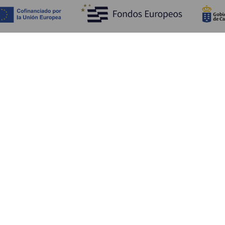
Objevujte
Pr
Pobřeží a pláž
Okružní plavby
Pr
Gastronomie
Všechny články
Ja
Kd
Sl