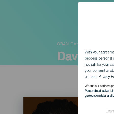
GRAN CANARIA
David Bus
With your agreem
process personal d
not ask for your c
your consent or ob
or in our Privacy P
We and our partners pr
Personalised advertis
geolocation data, and i
Imagen
Listado
Lear