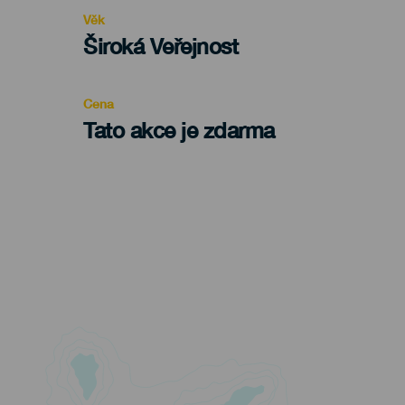
evento
Věk
Edad
Široká Veřejnost
Recomendada
Cena
Tato akce je zdarma