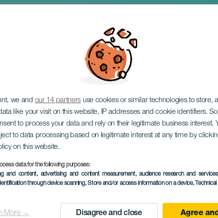
tamante na koncertě
ent, we and
our 14 partners
use cookies or similar technologies to store,
ata like your visit on this website, IP addresses and cookie identifiers. 
onsent to process your data and rely on their legitimate business interest
ject to data processing based on legitimate interest at any time by click
olicy on this website.
ocess data for the following purposes:
PROBĚHLÉ AKCE
ing and content, advertising and content measurement, audience research and service
dentification through device scanning
, Store and/or access information on a device
, Technica
15 August 2025
Localidad
Santa María de Guía
n More →
Disagree and close
Agree and