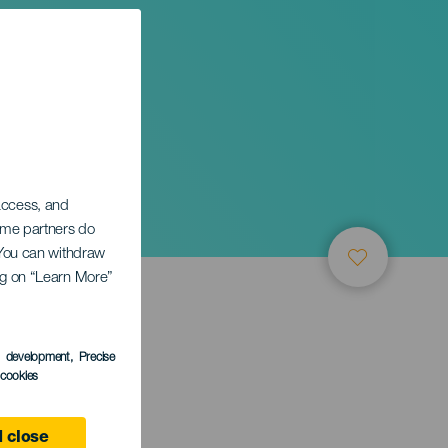
 access, and
Some partners do
. You can withdraw
ing on “Learn More”
s development
, Precise
l cookies
 close