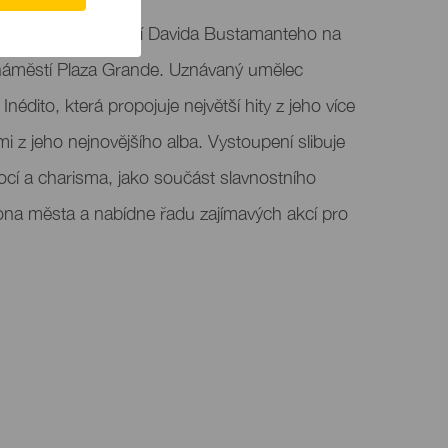
ía Festivities zahrají Davida Bustamanteho na
náměstí Plaza Grande. Uznávaný umělec
nédito, která propojuje největší hity z jeho více
mi z jeho nejnovějšího alba. Vystoupení slibuje
cí a charisma, jako součást slavnostního
na města a nabídne řadu zajímavých akcí pro