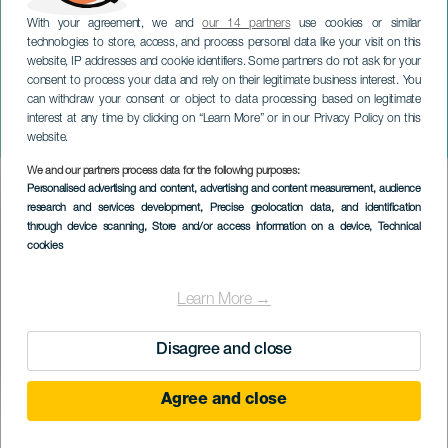
With your agreement, we and
our 14 partners
use cookies or similar
technologies to store, access, and process personal data like your visit on this
website, IP addresses and cookie identifiers. Some partners do not ask for your
consent to process your data and rely on their legitimate business interest. You
GRAN CANARIA
can withdraw your consent or object to data processing based on legitimate
David Cepo: No cruces los
interest at any time by clicking on “Learn More” or in our Privacy Policy on this
brazos
website.
We and our partners process data for the following purposes:
Imagen
Personalised advertising and content, advertising and content measurement, audience
Listado
research and services development
, Precise geolocation data, and identification
through device scanning
, Store and/or access information on a device
, Technical
cookies
Learn More →
Disagree and close
Agree and close
PROBĚHLÉ AKCE