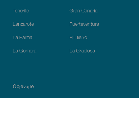
Tenerife
Gran Canaria
Lanzarote
Fuerteventura
La Palma
El Hierro
La Gomera
La Graciosa
Objevujte
Pobřeží a pláž
Okružní plavby
Gastronomie
Všechny články