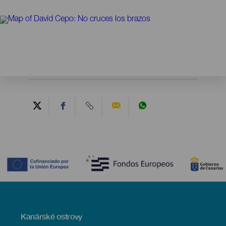
Contenido
Menú
Kanárské ostrovy
Footer