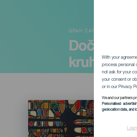
GRAN CANARIA
Dočasná v
kruhy
With your agreem
process personal d
not ask for your c
your consent or ob
or in our Privacy P
We and our partners pr
Imagen
Personalised advertis
Listado
geolocation data, and i
Lear