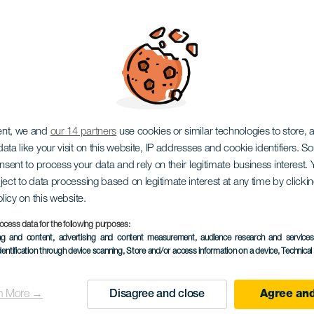
ýstava: Abstrakce a 
ent, we and
our 14 partners
use cookies or similar technologies to store,
ata like your visit on this website, IP addresses and cookie identifiers. 
onsent to process your data and rely on their legitimate business interest
ject to data processing based on legitimate interest at any time by click
olicy on this website.
ocess data for the following purposes:
PROBĚHLÉ AKCE
ing and content, advertising and content measurement, audience research and service
dentification through device scanning
, Store and/or access information on a device
, Technica
22 December 2025 to 
Localidad
Las Palmas de Gran C
n More →
Disagree and close
Agree and