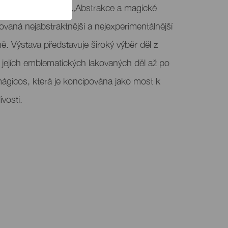
ta se koná výstava „Abstrakce a magické
ovaná nejabstraktnější a nejexperimentálnější
. Výstava představuje široký výběr děl z
 od jejích emblematických lakovaných děl až po
mágicos, která je koncipována jako most k
ivosti.