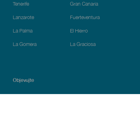
Tenerife
Gran Canaria
Lanzarote
Fuerteventura
La Palma
El Hierro
La Gomera
La Graciosa
Objevujte
Pobřeží a pláž
Okružní plavby
Gastronomie
Všechny články