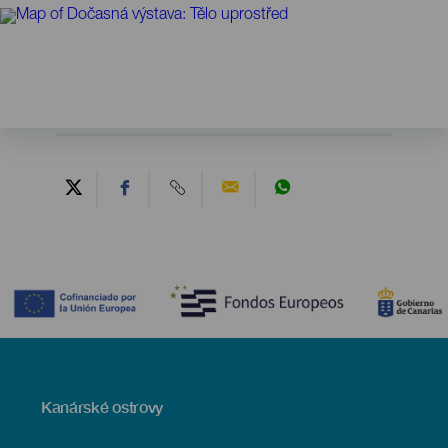
Contenido
Menú
Kanárské ostrovy
Footer