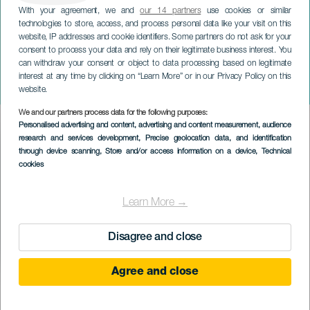
With your agreement, we and
our 14 partners
use cookies or similar
technologies to store, access, and process personal data like your visit on this
website, IP addresses and cookie identifiers. Some partners do not ask for your
consent to process your data and rely on their legitimate business interest. You
GRAN CANARIA
can withdraw your consent or object to data processing based on legitimate
Dočasná výstava: Tělo
interest at any time by clicking on “Learn More” or in our Privacy Policy on this
uprostřed
website.
We and our partners process data for the following purposes:
Imagen
Personalised advertising and content, advertising and content measurement, audience
Listado
research and services development
, Precise geolocation data, and identification
through device scanning
, Store and/or access information on a device
, Technical
cookies
Learn More →
Disagree and close
Agree and close
PROBĚHLÉ AKCE