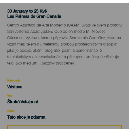
30 January to 25 Kvě
Localidad
Las Palmas de Gran Canaria
Descripción
Centro Atlántico de Arte Moderno (CAAM) uvádí ve svém prostoru
del
San Antonio Abad výstavu Cuerpo en medio M. Nievese
evento
Cácerese. Výstava, kterou připravila Semíramis González, zkoumá
vztah mezi tělem a uměleckou tvorbou prostřednictvím disciplín,
jako je poezie, akční fotografie, psaní a performance. S
feministickým a intersekcionálním přístupem umělkyně reflektuje
tělo jako médium i výrazový prostředek.
Kategorie
Categoría
Výstava
del
evento
Věk
Edad
Široká Veřejnost
Recomendada
Cena
Tato akce je zdarma