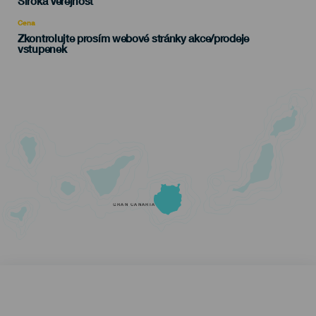
Edad
Široká Veřejnost
Recomendada
Cena
Zkontrolujte prosím webové stránky akce/prodeje
vstupenek
GRAN CANARIA