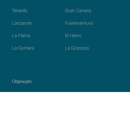
Tenerife
Gran Canaria
Lanzarote
Fuerteventura
La Palma
El Hierro
La Gomera
La Graciosa
Objevujte
Pobřeží a pláž
Okružní plavby
Gastronomie
Všechny články