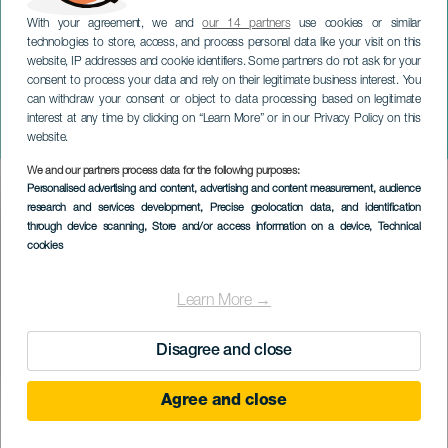
With your agreement, we and
our 14 partners
use cookies or similar
technologies to store, access, and process personal data like your visit on this
website, IP addresses and cookie identifiers. Some partners do not ask for your
consent to process your data and rely on their legitimate business interest. You
GRAN CANARIA
can withdraw your consent or object to data processing based on legitimate
Drag Queen Gala z Las
interest at any time by clicking on “Learn More” or in our Privacy Policy on this
Palmas de Gran Canaria
website.
We and our partners process data for the following purposes:
Imagen
Personalised advertising and content, advertising and content measurement, audience
Listado
research and services development
, Precise geolocation data, and identification
through device scanning
, Store and/or access information on a device
, Technical
cookies
Learn More →
Disagree and close
Agree and close
PROBĚHLÉ AKCE