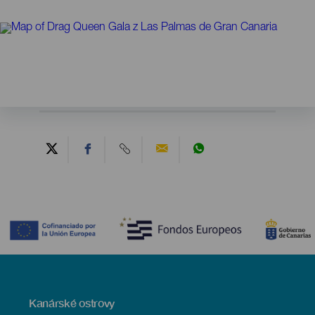
Contenido
Menú
Kanárské ostrovy
Footer