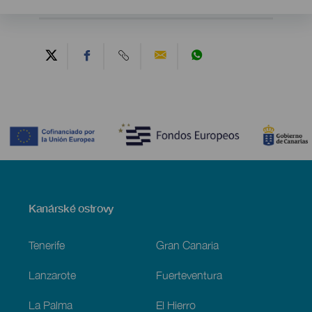
Contenido
Menú
Kanárské ostrovy
Footer
Tenerife
Gran Canaria
Lanzarote
Fuerteventura
La Palma
El Hierro