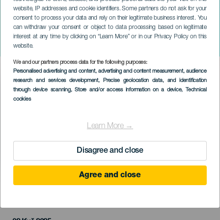
website, IP addresses and cookie identifiers. Some partners do not ask for your
consent to process your data and rely on their legitimate business interest. You
can withdraw your consent or object to data processing based on legitimate
GRAN CANARIA
interest at any time by clicking on “Learn More” or in our Privacy Policy on this
Etéreo
website.
We and our partners process data for the following purposes:
Imagen
Personalised advertising and content, advertising and content measurement, audience
Listado
research and services development
, Precise geolocation data, and identification
through device scanning
, Store and/or access information on a device
, Technical
cookies
Learn More →
Disagree and close
Agree and close
PROBĚHLÉ AKCE