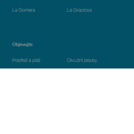
La Gomera
La Graciosa
Objevujte
Pobřeží a pláž
Okružní plavby
Gastronomie
Všechny články
Praktické informace
Program
Podnebí