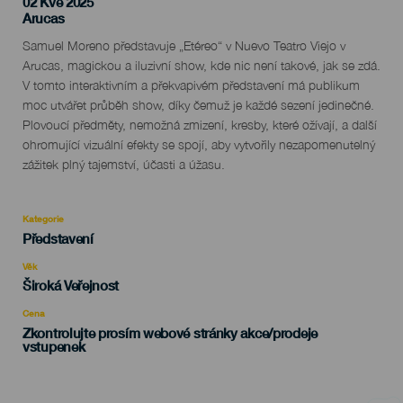
02 Kvě 2025
Localidad
Arucas
Descripción
Samuel Moreno představuje „Etéreo“ v Nuevo Teatro Viejo v
del
Arucas, magickou a iluzivní show, kde nic není takové, jak se zdá.
evento
V tomto interaktivním a překvapivém představení má publikum
moc utvářet průběh show, díky čemuž je každé sezení jedinečné.
Plovoucí předměty, nemožná zmizení, kresby, které ožívají, a další
ohromující vizuální efekty se spojí, aby vytvořily nezapomenutelný
zážitek plný tajemství, účasti a úžasu.
Kategorie
Categoría
Představení
del
evento
Věk
Edad
Široká Veřejnost
Recomendada
Cena
Zkontrolujte prosím webové stránky akce/prodeje
vstupenek