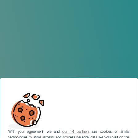
With your agreement, we and
our 14 partners
use cookies or similar
technologies to store, access, and process personal data like your visit on this