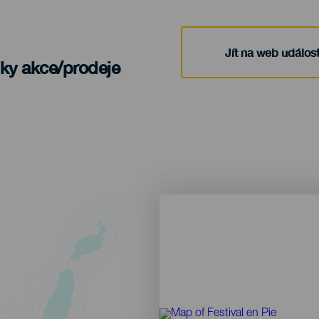
Jít na web událost
nky akce/prodeje