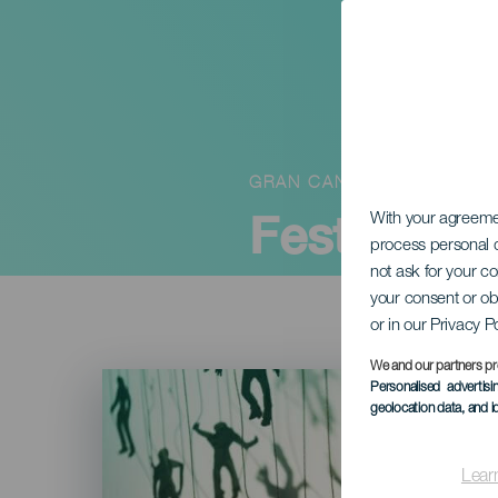
GRAN CANARIA
Festival en
With your agreem
process personal d
not ask for your c
your consent or ob
or in our Privacy P
We and our partners pr
Imagen
Personalised advertis
Listado
geolocation data, and i
Lear