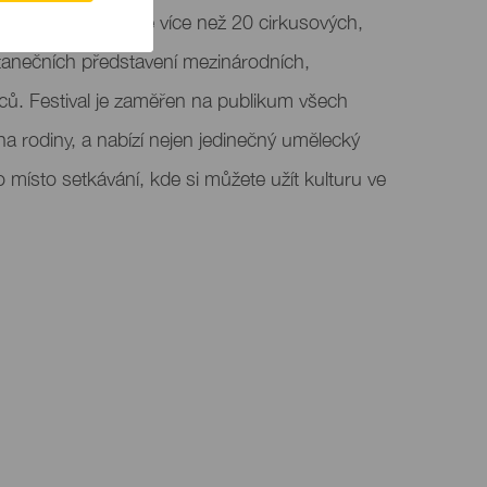
em, který obsahuje více než 20 cirkusových,
 tanečních představení mezinárodních,
ců. Festival je zaměřen na publikum všech
na rodiny, a nabízí nejen jedinečný umělecký
ko místo setkávání, kde si můžete užít kulturu ve