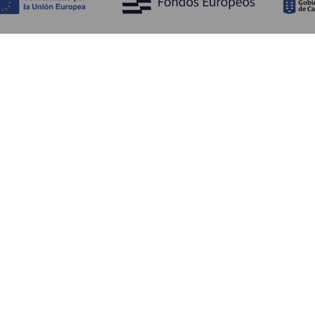
Objevujte
Pr
Pobřeží a pláž
Okružní plavby
Pr
Gastronomie
Všechny články
Ja
Kd
Sl