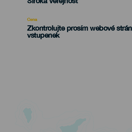
Edad
Široká Veřejnost
Recomendada
Cena
Zkontrolujte prosím webové strá
vstupenek