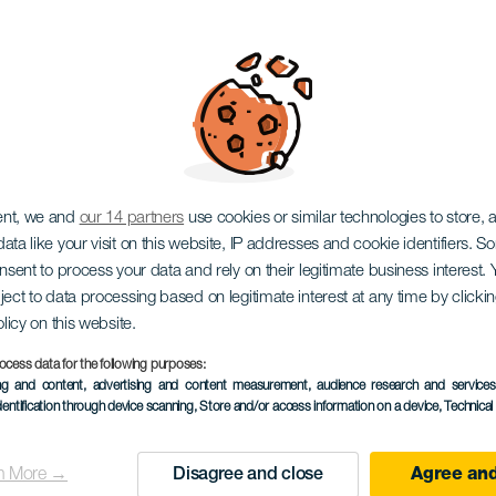
 Pie
ent, we and
our 14 partners
use cookies or similar technologies to store,
ata like your visit on this website, IP addresses and cookie identifiers. 
onsent to process your data and rely on their legitimate business interest
ject to data processing based on legitimate interest at any time by click
olicy on this website.
20 to 30 August
ocess data for the following purposes:
Localidad
Teror
ing and content, advertising and content measurement, audience research and service
dentification through device scanning
, Store and/or access information on a device
, Technica
Descripción
Festival En Pie de Teror j
del
regionu s 12letou historií
n More →
Disagree and close
Agree and