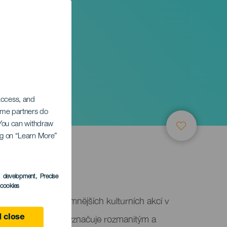
 access, and
Some partners do
. You can withdraw
ing on “Learn More”
s development
, Precise
l cookies
e jednou z nejvýznamnějších kulturních akcí v
. Tento festival se vyznačuje rozmanitým a
 close