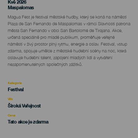
Kvě 2026
Localidad
Maspalomas
Descripción
Magua Fest je festival městské hudby, který se koná na náměstí
del
Plaza de San Fernando de Maspalomas v rámci Slavností patrona
evento
města San Fernando v obci San Bartolomé de Tirajana. Akce,
určená speciálně pro mladé publikum, proměňuje veřejné
náměstí v živý prostor plný rytmu, energie a oslav. Festival, vstup
zdarma, spojuje umělce z městské hudební scény na noc, která
oslavuje hudební talent, zapojení mladých lidí a vytváření
nezapomenutelných společných zážitků.
Kategorie
Categoría
Festival
del
evento
Věk
Edad
Široká Veřejnost
Recomendada
Cena
Tato akce je zdarma