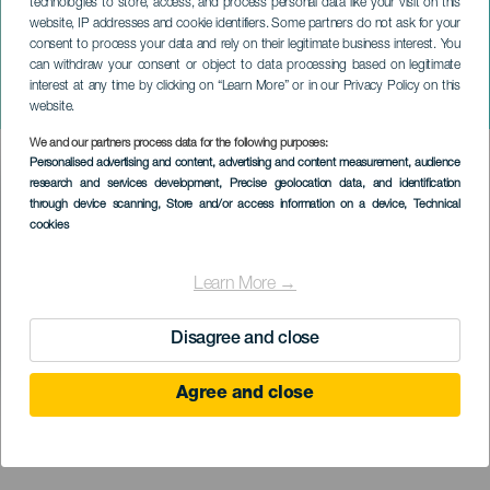
technologies to store, access, and process personal data like your visit on this
website, IP addresses and cookie identifiers. Some partners do not ask for your
consent to process your data and rely on their legitimate business interest. You
can withdraw your consent or object to data processing based on legitimate
GRAN CANARIA
interest at any time by clicking on “Learn More” or in our Privacy Policy on this
Festival Magua Fest
website.
We and our partners process data for the following purposes:
Imagen
Personalised advertising and content, advertising and content measurement, audience
Listado
research and services development
, Precise geolocation data, and identification
through device scanning
, Store and/or access information on a device
, Technical
cookies
Learn More →
Disagree and close
Agree and close
PROBĚHLÉ AKCE