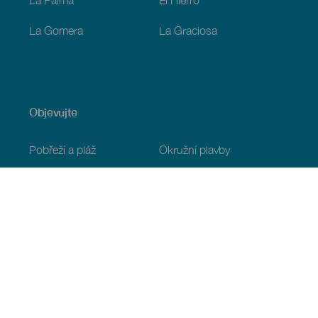
La Gomera
La Graciosa
Objevujte
Pobřeží a pláž
Okružní plavby
Gastronomie
Všechny články
Praktické informace
Program
Podnebí