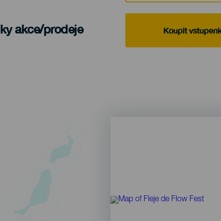
nky akce/prodeje
Koupit vstupen