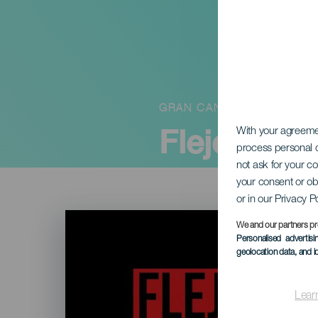
GRAN CANARIA
Fleje de F
With your agreem
process personal d
not ask for your c
your consent or ob
or in our Privacy P
Imagen
Listado
We and our partners pr
Personalised advertis
geolocation data, and i
Lear