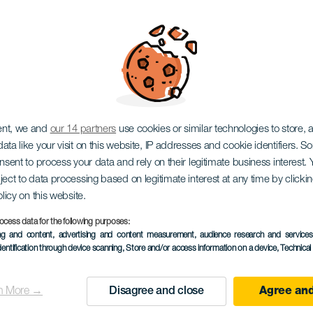
low Fest
ent, we and
our 14 partners
use cookies or similar technologies to store,
ata like your visit on this website, IP addresses and cookie identifiers. 
onsent to process your data and rely on their legitimate business interest
ject to data processing based on legitimate interest at any time by click
olicy on this website.
ocess data for the following purposes:
ing and content, advertising and content measurement, audience research and service
dentification through device scanning
, Store and/or access information on a device
, Technica
10 to 11 October
Localidad
Las Palmas de Gran C
n More →
Disagree and close
Agree and