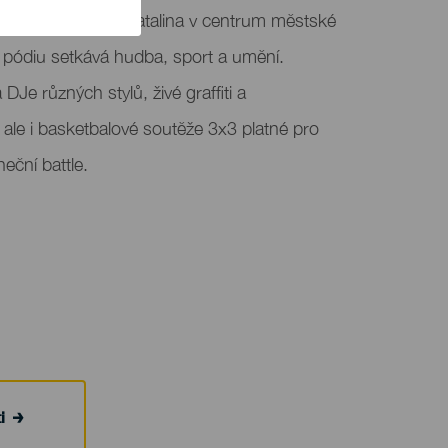
omění park Santa Catalina v centrum městské
 pódiu setkává hudba, sport a umění.
Je různých stylů, živé graffiti a
ale i basketbalové soutěže 3x3 platné pro
eční battle.
i