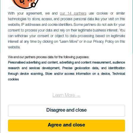
With your agreement, we and
our 14 partners
use cookies or similar
technologies to store, access, and process personal data like your visit on this
website, IP addresses and cookie identifiers. Some partners do not ask for your
consent to process your data and rely on their legitimate business interest. You
can withdraw your consent or object to data processing based on legitimate
GRAN CANARIA
interest at any time by clicking on “Learn More” or in our Privacy Policy on this
Fly me to the moon, Luciano
website.
We and our partners process data for the following purposes:
Imagen
Personalised advertising and content, advertising and content measurement, audience
Listado
research and services development
, Precise geolocation data, and identification
through device scanning
, Store and/or access information on a device
, Technical
cookies
Learn More →
Disagree and close
Agree and close
PROBĚHLÉ AKCE