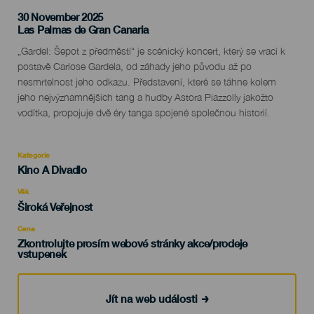
30 November 2025
Localidad
Las Palmas de Gran Canaria
Descripción
„Gardel: Šepot z předměstí“ je scénický koncert, který se vrací k
del
postavě Carlose Gardela, od záhady jeho původu až po
evento
nesmrtelnost jeho odkazu. Představení, které se táhne kolem
jeho nejvýznamnějších tang a hudby Astora Piazzolly jakožto
vodítka, propojuje dvě éry tanga spojené společnou historií.
Kategorie
Categoría
Kino A Divadlo
del
evento
Věk
Edad
Široká Veřejnost
Recomendada
Cena
Zkontrolujte prosím webové stránky akce/prodeje
vstupenek
Jít na web události