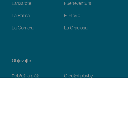
Lanzarote
Fuerteventura
La Palma
El Hierro
La Gomera
La Graciosa
Objevujte
Pobřeží a pláž
Okružní plavby
Gastronomie
Všechny články
Praktické informace