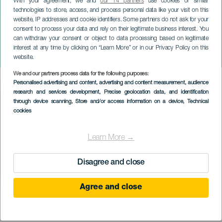
With your agreement, we and
our 14 partners
use cookies or similar
technologies to store, access, and process personal data like your visit on this
website, IP addresses and cookie identifiers. Some partners do not ask for your
consent to process your data and rely on their legitimate business interest. You
can withdraw your consent or object to data processing based on legitimate
GRAN CANARIA
interest at any time by clicking on “Learn More” or in our Privacy Policy on this
Gardel: Šepot z předměstí
website.
We and our partners process data for the following purposes:
Imagen
Personalised advertising and content, advertising and content measurement, audience
Listado
research and services development
, Precise geolocation data, and identification
through device scanning
, Store and/or access information on a device
, Technical
cookies
Learn More →
Disagree and close
Agree and close
PROBĚHLÉ AKCE